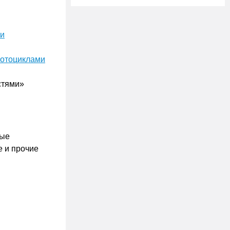
 и
мотоциклами
стями»
вые
е и прочие