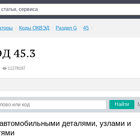
аторы
Коды ОКВЭД
Раздел G
45
Д 45.3
11278197
Найти
я автомобильными деталями, узлами и
тями