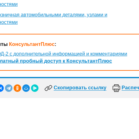
ностями
озничная автомобильными деталями, узлами и
ностями
нты
КонсультантПлюс
:
Д-2 с дополнительной информацией и комментариями
латный пробный доступ к КонсультантПлюс
Скопировать ссылку
Распеч