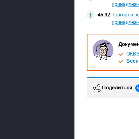
принадлеж
45.32
Торговля р
принадлеж
Докуме
ОКВЭ
Бесп
Поделиться: