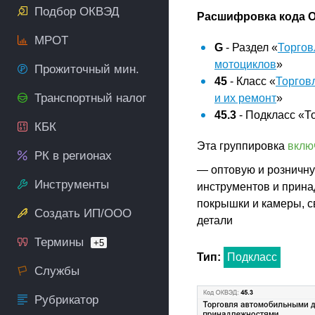
Подбор ОКВЭД
Расшифровка кода О
МРОТ
G
- Раздел «
Торгов
мотоциклов
»
Прожиточный мин.
45
- Класс «
Торгов
Транспортный налог
и их ремонт
»
45.3
- Подкласс «Т
КБК
Эта группировка
вклю
РК в регионах
— оптовую и розничну
Инструменты
инструментов и прина
покрышки и камеры, с
Создать ИП/ООО
детали
Термины
+5
Тип:
Подкласс
Службы
Рубрикатор