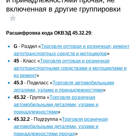
включенная в другие группировки
Расшифровка кода ОКВЭД 45.32.29
:
G
- Раздел «
Торговля оптовая и розничная; ремонт
автотранспортных средств и мотоциклов
»
45
- Класс «
Торговля оптовая и розничная
автотранспортными средствами и мотоциклами и
их ремонт
»
45.3
- Подкласс «
Торговля автомобильными
деталями, узлами и принадлежностями
»
45.32
- Группа «
Торговля розничная
автомобильными деталями, узлами и
принадлежностями
»
45.32.2
- Подгруппа «
Торговля розничная
автомобильными деталями, узлами и
принадлежностями прочая
»