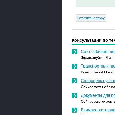
Ответить автору
Консультации по те
Сайт собирает п
Здравствуйте. Я зан
Транспортный нал
Всем привет! Пока р
Спецоценка усло
Сейчас хотят обязат
Документы для п
Сейчас заключаем до
Взимают ли транс