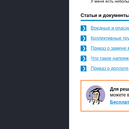
У меня есть неболь
Статьи и документы
Вредные и опасн
Коллективные тр
Приказ о замене
Что такое напряж
Приказ о доплате
Для реш
можете в
Бесплат