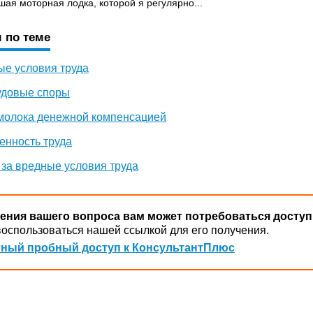
шая моторная лодка, которой я регулярно...
 по теме
ые условия труда
удовые споры
 молока денежной компенсацией
енность труда
 за вредные условия труда
ения вашего вопроса вам может потребоваться доступ
оспользоваться нашей ссылкой для его получения.
ный пробный доступ к КонсультантПлюс