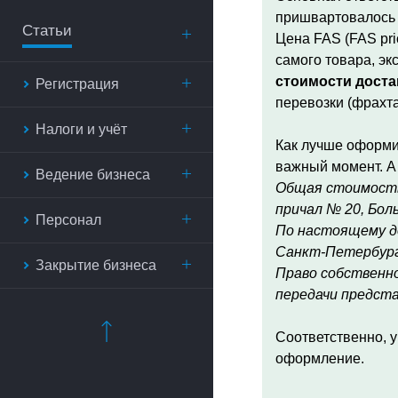
пришвартовалось з
Статьи
Цена FAS (FAS pri
самого товара, эк
стоимости достав
Регистрация
перевозки (фрахта
Налоги и учёт
Как лучше оформит
важный момент. А
Ведение бизнеса
Общая стоимость 
причал № 20, Бол
Персонал
По настоящему до
Санкт-Петербург 
Закрытие бизнеса
Право собственно
передачи предст
Соответственно, у
оформление.