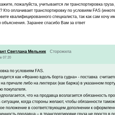
ажите, пожалуйста, учитывается ли транспортировка груза д
 Кто оплачивает транспортировку по условиям FAS (инкотер
вете квалифицированного специалиста, так как сам хочу им 
я объяснения. Заранее спасибо Вам за ответ
ант Светлана Мельник
Сторожила
в 07:20
ровка по условиям FAS.
одится как «Франко вдоль борта судна» - поставка считае
 на причале либо на лихтерах (как баржа) в указанном пор
ю покупателя.
дполагается, что на продавца возлагается обязанность про
в ситуации, когда стороны желают, чтобы обязанности тамо
нное положение в соответствующем дополнении к оформлен
енность продавца – в транспортировке груза не просто в по