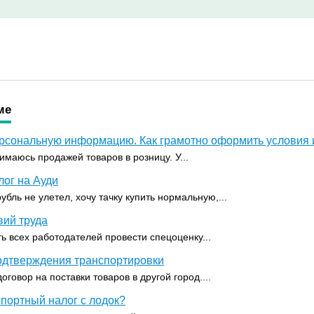
ме
ерсональную информацию. Как грамотно оформить условия 
имаюсь продажей товаров в розницу. У...
ог на Ауди
убль не улетел, хочу тачку купить нормальную,...
вий труда
ь всех работодателей провести спецоценку...
одтверждения транспортировки
говор на поставки товаров в другой город....
портный налог с лодок?