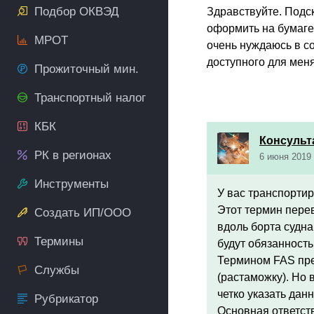
Подбор ОКВЭД
Здравствуйте. Подск
оформить на бумаге?
МРОТ
очень нуждаюсь в со
доступного для мен
Прожиточный мин.
Транспортный налог
КБК
Консульт
РК в регионах
6 июня 2019 
Инструменты
У вас транспорти
Этот термин перев
Создать ИП/ООО
вдоль борта судна
Термины
будут обязанность
Термином FAS пре
Службы
(растаможку). Но 
четко указать да
Рубрикатор
Основная ответств