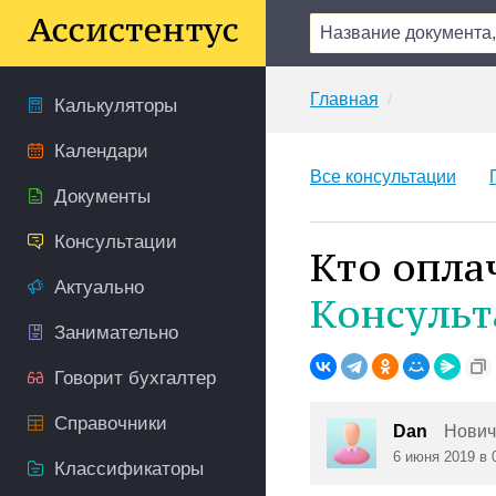
Главная
Калькуляторы
Календари
Все консультации
Документы
Консультации
Кто опла
Актуально
Консульт
Занимательно
Говорит бухгалтер
Справочники
Dan
Нович
6 июня 2019 в 
Классификаторы