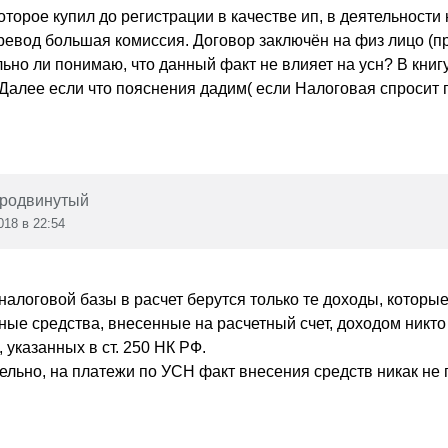
оторое купил до регистрации в качестве ип, в деятельности н
ревод большая комиссия. Договор заключён на физ лицо (пр
льно ли понимаю, что данный факт не влияет на усн? В кни
 Далее если что пояснения дадим( если Налоговая спросит п
родвинутый
018 в 22:54
налоговой базы в расчет берутся только те доходы, которы
ые средства, внесенные на расчетный счет, доходом никто н
, указанных в ст. 250 НК РФ.
ельно, на платежи по УСН факт внесения средств никак не п