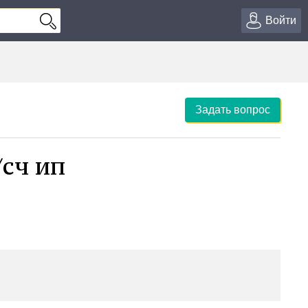
Войти
Задать вопрос
сч ип