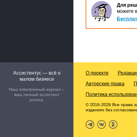
Для реш
можете в
Бесплат
Ассистентус — всё о
О проекте
Редакци
малом бизнесе
Авторские права
П
Наш электронный журнал –
Политика использован
ваш личный ассистент
успеха.
© 2016-2026 Все права з
изданиях без согласован