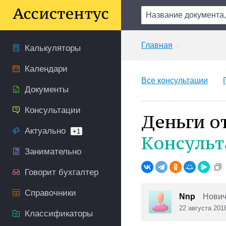
Главная
Калькуляторы
Календари
Все консультации
Документы
Консультации
Деньги о
Актуально
+1
Консульт
Занимательно
Говорит бухгалтер
Справочники
Nnp
Нович
22 августа 201
Классификаторы