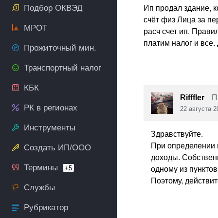
Подбор ОКВЭД
Ип продал здание, к
счёт физ Лица за пе
МРОТ
расч счет ип. Прави
платим налог и все.
Прожиточный мин.
Транспортный налог
КБК
Rifffler
П
РК в регионах
22 августа 2
Инструменты
Здравствуйте.
При определении 
Создать ИП/ООО
доходы. Собственн
Термины
+5
одному из пунктов
Поэтому, действит
Службы
Рубрикатор