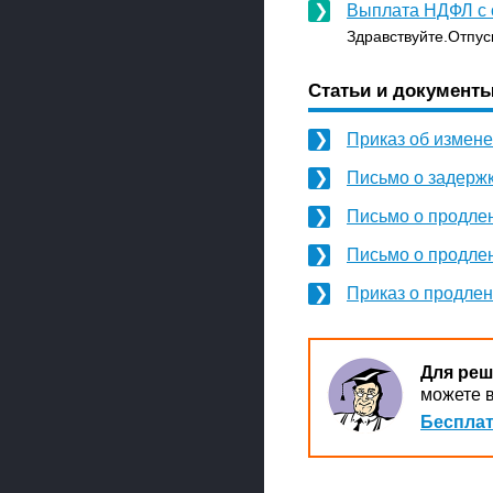
Выплата НДФЛ с о
Здравствуйте.Отпуск
Статьи и документы
Приказ об измен
Письмо о задержк
Письмо о продлен
Письмо о продле
Приказ о продлен
Для реш
можете в
Бесплат