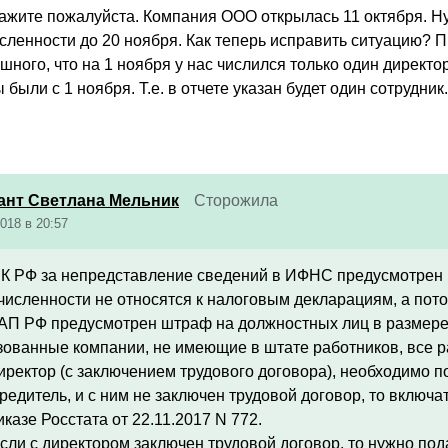
ажите пожалуйста. Компания ООО открылась 11 октября. Н
ленности до 20 ноября. Как теперь исправить ситуацию? Пр
ашного, что на 1 ноября у нас числился только один директо
 были с 1 ноября. Т.е. в отчете указан будет один сотрудник
ант Светлана Мельник
Сторожила
018 в 20:57
 НК РФ за непредставление сведений в ИФНС предусмотрен 
численности не относятся к налоговым декларациям, а пот
 КоАП РФ предусмотрен штраф на должностных лиц в размере 
зованные компании, не имеющие в штате работников, все р
иректор (с заключением трудового договора), необходимо по
редитель, и с ним не заключен трудовой договор, то включа
казе Росстата от 22.11.2017 N 772.
сли с директором заключен трудовой договор, то нужно по