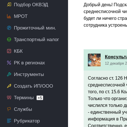
Подбор ОКВЭД
Добрый день! Подск
среднесписочной чис
МРОТ
будет ли ничего стр
сотрудника устроены
Прожиточный мин.
Транспортный налог
КБК
Консульт
РК в регионах
12 декабря 2
Инструменты
Согласно ст. 126
среднесписочной 
Создать ИП/ООО
того, по ст. 15.6
Термины
+5
Только что органи
числился только д
Службы
- единственный уч
информация в
При
Рубрикатор
Соответственно, е