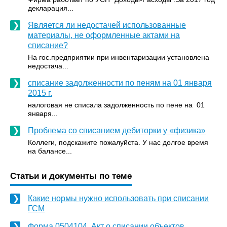
декларация...
Является ли недостачей использованные
материалы, не оформленные актами на
списание?
На гос.предприятии при инвентаризации установлена
недостача...
списание задолженности по пеням на 01 января
2015 г.
налоговая не списала задолженность по пене на 01
января...
Проблема со списанием дебиторки у «физика»
Коллеги, подскажите пожалуйста. У нас долгое время
на балансе...
Статьи и документы по теме
Какие нормы нужно использовать при списании
ГСМ
Форма 0504104. Акт о списании объектов