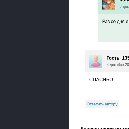
8 дек
Раз со дня 
Гость_135
8 декабря 20
СПАСИБО
Ответить автору
Консультации по те