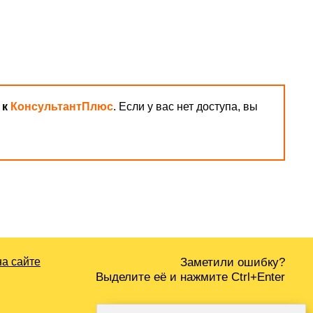
 к
КонсультантПлюс
. Если у вас нет доступа, вы
на сайте
Заметили ошибку?
Выделите её и нажмите Ctrl+Enter