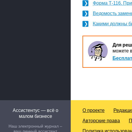
Форма Т-116. При
Ведомость замен
Какими должны б
Для реш
можете в
Бесплат
Ассистентус — всё о
О проекте
Редакци
малом бизнесе
Авторские права
П
Наш электронный журнал –
Политика использован
ваш личный ассистент