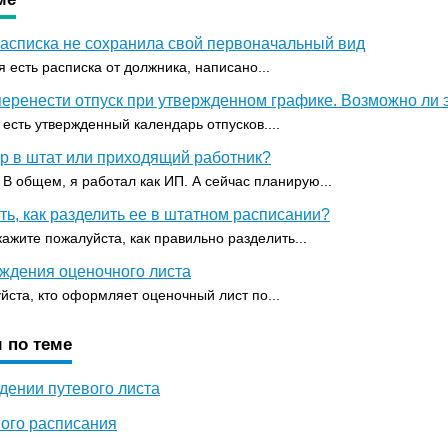
расписка не сохранила свой первоначальный вид
 есть расписка от должника, написано...
перенести отпуск при утвержденном графике. Возможно ли 
 есть утвержденный календарь отпусков....
ер в штат или приходящий работник?
) В общем, я работал как ИП. А сейчас планирую...
ь, как разделить ее в штатном расписании?
ажите пожалуйста, как правильно разделить...
ждения оценочного листа
йста, кто оформляет оценочный лист по...
 по теме
дении путевого листа
ного расписания