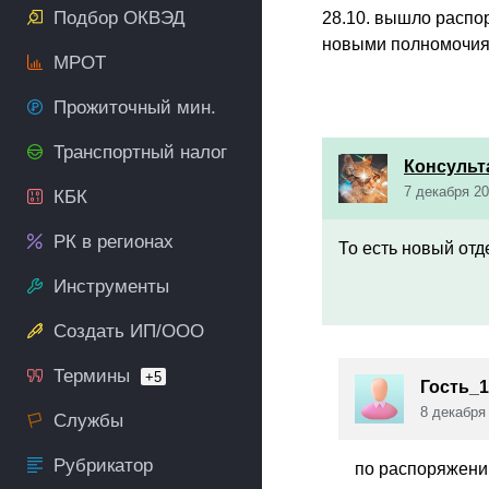
Подбор ОКВЭД
28.10. вышло распо
новыми полномочиям
МРОТ
Прожиточный мин.
Транспортный налог
Консульт
7 декабря 20
КБК
РК в регионах
То есть новый отд
Инструменты
Создать ИП/ООО
Термины
+5
Гость_1
8 декабря
Службы
Рубрикатор
по распоряжению