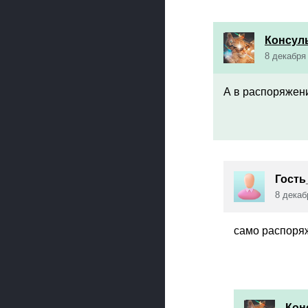
Консул
8 декабря 
А в распоряжени
Гость
8 декаб
само распоряж
Кон