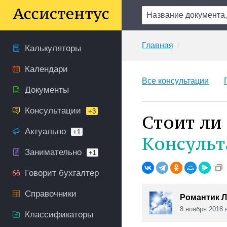
Главная
Калькуляторы
Календари
Все консультации
Документы
Консультации
+3
Стоит ли
Актуально
+1
Консульт
Занимательно
+1
Говорит бухгалтер
Справочники
Романтик Л
8 ноября 2018 
Классификаторы