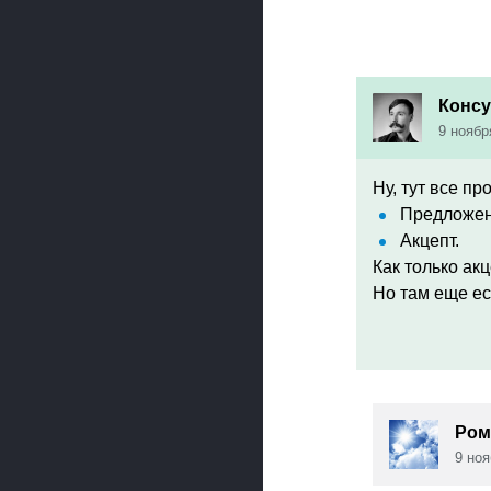
Консу
9 ноябр
Ну, тут все пр
Предложен
Акцепт.
Как только акц
Но там еще ес
Ром
9 ноя