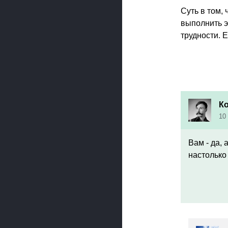
Суть в том,
выполнить э
трудности. 
К
10
Вам - да,
настолько