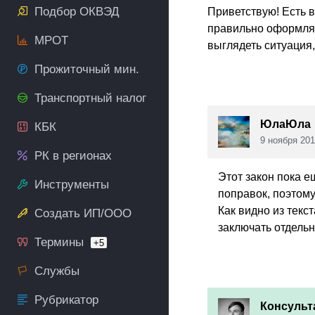
Подбор ОКВЭД
Приветствую! Есть 
правильно оформлять
МРОТ
выглядеть ситуация
Прожиточный мин.
Транспортный налог
ЮлаЮла
КБК
9 ноября 201
РК в регионах
Этот закон пока е
Инструменты
поправок, поэтом
Как видно из текс
Создать ИП/ООО
заключать отдельн
Термины
+5
Службы
Рубрикатор
Консульт