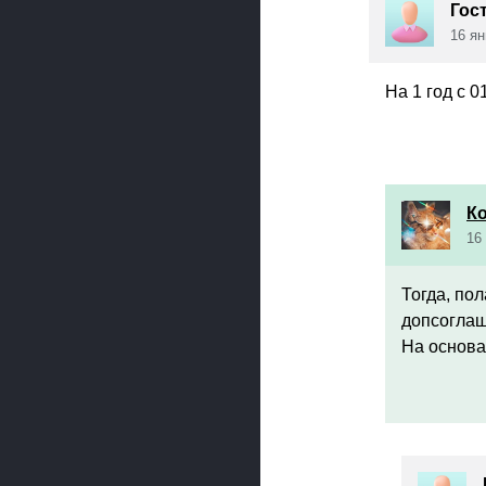
Гос
16 ян
На 1 год с 0
К
16
Тогда, пол
допсоглаш
На основа