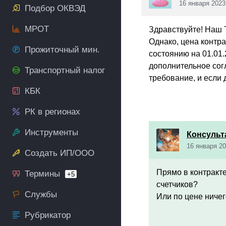
16 января 2023
Подбор ОКВЭД
МРОТ
Здравствуйте! Наш 
Однако, цена контра
Прожиточный мин.
состоянию на 01.01.
дополнительное сог
Транспортный налог
требование, и если 
КБК
РК в регионах
Инструменты
Консульт
16 января 20
Создать ИП/ООО
Прямо в контракте
Термины
+5
счетчиков?
Службы
Или по цене ничег
Рубрикатор