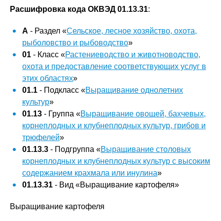
Расшифровка кода ОКВЭД 01.13.31
:
A
- Раздел «
Сельское, лесное хозяйство, охота,
рыболовство и рыбоводство
»
01
- Класс «
Растениеводство и животноводство,
охота и предоставление соответствующих услуг в
этих областях
»
01.1
- Подкласс «
Выращивание однолетних
культур
»
01.13
- Группа «
Выращивание овощей, бахчевых,
корнеплодных и клубнеплодных культур, грибов и
трюфелей
»
01.13.3
- Подгруппа «
Выращивание столовых
корнеплодных и клубнеплодных культур с высоким
содержанием крахмала или инулина
»
01.13.31
- Вид «Выращивание картофеля»
Выращивание картофеля