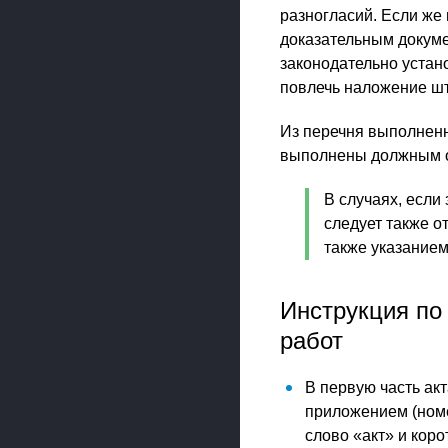
разногласий. Если же 
доказательным докуме
законодательно устан
повлечь наложение шт
Из перечня выполненн
выполнены должным об
В случаях, если
следует также о
также указанием
Инструкция по
работ
В первую часть ак
приложением (номе
слово «акт» и коро