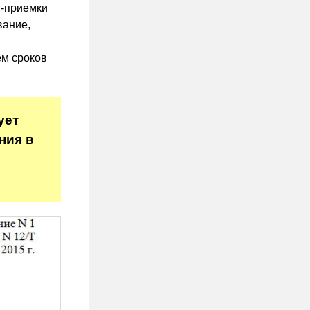
и-приемки
вание,
ем сроков
ует
ния в