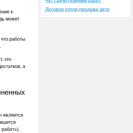
Акт сдачи-приёмки работ
я
Договор купли-продажи авто
ение к
едь может
 что работы
.
, это
остатков, а
лненных
н является
пишется
 работ»).