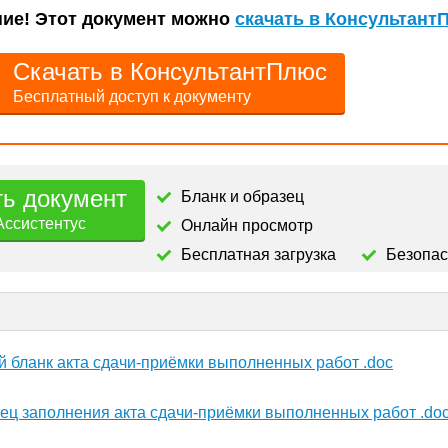
ие! Этот документ можно
скачать в Консультант
Скачать в КонсультантПлюс
Бесплатный доступ к документу
ть документ
Бланк и образец
Ассистентус
Онлайн просмотр
Бесплатная загрузка
Безопа
й бланк акта сдачи-приёмки выполненных работ .doc
ец заполнения акта сдачи-приёмки выполненных работ .do