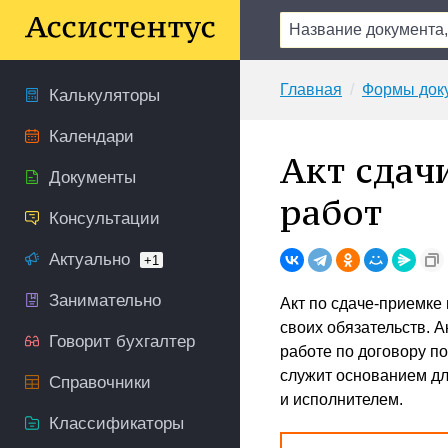
Главная
Формы док
Калькуляторы
Календари
Акт сдач
Документы
работ
Консультации
Актуально
+1
Занимательно
Акт по сдаче-приемке
своих обязательств. 
Говорит бухгалтер
работе по договору п
служит основанием дл
Справочники
и исполнителем.
Классификаторы