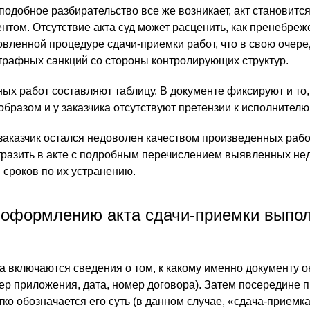
подобное разбирательство все же возникает, акт становитс
нтом. Отсутствие акта суд может расценить, как пренебреж
овленной процедуре сдачи-приемки работ, что в свою очер
рафных санкций со стороны контролирующих структур.
ых работ составляют таблицу. В документе фиксируют и то,
разом и у заказчика отсутствуют претензии к исполнителю
 заказчик остался недоволен качеством произведенных работ
тразить в акте с подробным перечислением выявленных нед
 сроков по их устранению.
 оформлению акта сдачи-приемки выпо
та включаются сведения о том, к какому именно документу о
р приложения, дата, номер договора). Затем посередине 
тко обозначается его суть (в данном случае, «сдача-приемка