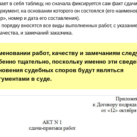
чает в себя таблицу, но сначала фиксируется сам факт сдач
 документ, на основании которого он состоялся (его наимено
», номер и дата его составления).
о порядку вносятся все виды выполненных работ, с указани
качества, и замечаний заказчика.
меновании работ, качеству и замечаниям след
бенно тщательно, поскольку именно эти сведе
новения судебных споров будут являться
ументами в суде.