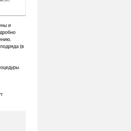
ены и
одробно
ению.
 подряда (в
роцедуры
ут