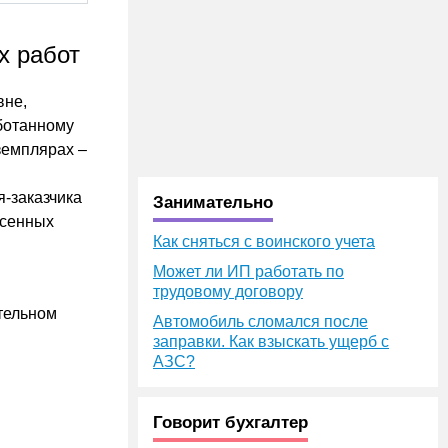
х работ
вне,
аботанному
земплярах –
я-заказчика
Занимательно
есенных
Как сняться с воинского учета
Может ли ИП работать по
трудовому договору
ательном
Автомобиль сломался после
заправки. Как взыскать ущерб с
АЗС?
Говорит бухгалтер