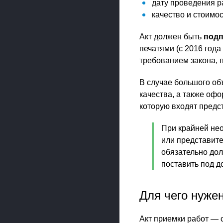
дату проведения р
качество и стоимо
Акт должен быть
подп
печатями (с 2016 года
требованием закона, п
В случае большого об
качества, а также оф
которую входят предс
При крайней нео
или представит
обязательно дол
поставить под д
Для чего нуже
Акт приемки работ — 