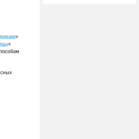
дукции
»
тицы
»
способам
ясных