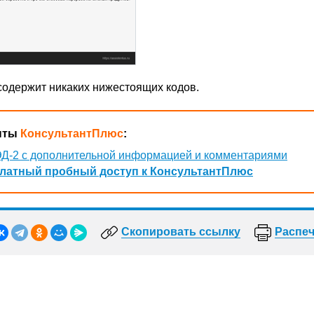
 содержит никаких нижестоящих кодов.
нты
КонсультантПлюс
:
Д-2 с дополнительной информацией и комментариями
латный пробный доступ к КонсультантПлюс
Скопировать ссылку
Распеч