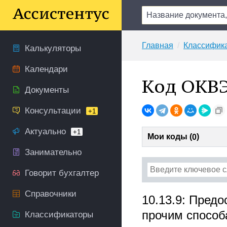
Главная
Классифик
Калькуляторы
Календари
Код ОКВЭ
Документы
Консультации
+1
Актуально
+1
Мои коды (
)
0
Занимательно
Говорит бухгалтер
Справочники
10.13.9: Предо
прочим способ
Классификаторы