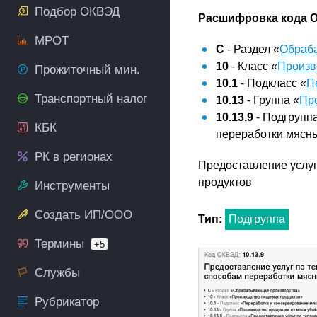
Подбор ОКВЭД
Расшифровка кода О
МРОТ
C
- Раздел «
Обраб
10
- Класс «
Произв
Прожиточный мин.
10.1
- Подкласс «
П
Транспортный налог
10.13
- Группа «
Про
10.13.9
- Подгрупп
КБК
переработки мясн
РК в регионах
Предоставление услуг
продуктов
Инструменты
Создать ИП/ООО
Тип:
Подгруппа
Термины
+5
Службы
Рубрикатор