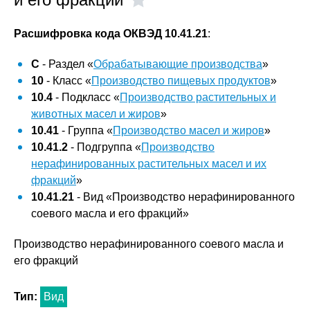
Расшифровка кода ОКВЭД 10.41.21
:
C
- Раздел «
Обрабатывающие производства
»
10
- Класс «
Производство пищевых продуктов
»
10.4
- Подкласс «
Производство растительных и
животных масел и жиров
»
10.41
- Группа «
Производство масел и жиров
»
10.41.2
- Подгруппа «
Производство
нерафинированных растительных масел и их
фракций
»
10.41.21
- Вид «Производство нерафинированного
соевого масла и его фракций»
Производство нерафинированного соевого масла и
его фракций
Тип:
Вид