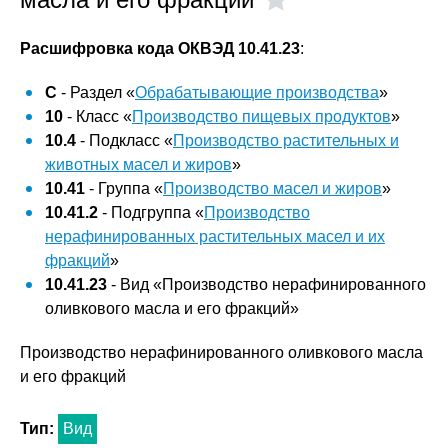
Расшифровка кода ОКВЭД 10.41.23
:
C
- Раздел «
Обрабатывающие производства
»
10
- Класс «
Производство пищевых продуктов
»
10.4
- Подкласс «
Производство растительных и
животных масел и жиров
»
10.41
- Группа «
Производство масел и жиров
»
10.41.2
- Подгруппа «
Производство
нерафинированных растительных масел и их
фракций
»
10.41.23
- Вид «Производство нерафинированного
оливкового масла и его фракций»
Производство нерафинированного оливкового масла
и его фракций
Тип:
Вид