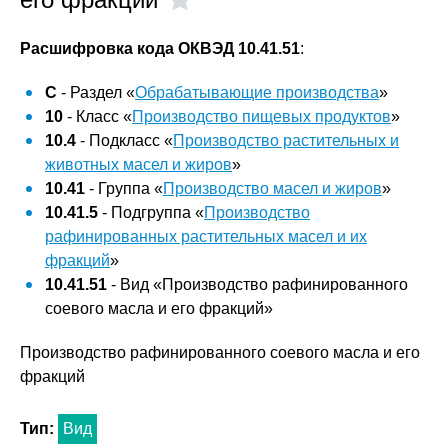
Расшифровка кода ОКВЭД 10.41.51
:
C
- Раздел «
Обрабатывающие производства
»
10
- Класс «
Производство пищевых продуктов
»
10.4
- Подкласс «
Производство растительных и
животных масел и жиров
»
10.41
- Группа «
Производство масел и жиров
»
10.41.5
- Подгруппа «
Производство
рафинированных растительных масел и их
фракций
»
10.41.51
- Вид «Производство рафинированного
соевого масла и его фракций»
Производство рафинированного соевого масла и его
фракций
Тип:
Вид