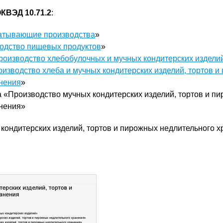
КВЭД 10.71.2
:
атывающие производства
»
одство пищевых продуктов
»
роизводство хлебобулочных и мучных кондитерских издели
изводство хлеба и мучных кондитерских изделий, тортов и
нения
»
а «Производство мучных кондитерских изделий, тортов и п
анения»
кондитерских изделий, тортов и пирожных недлительного 