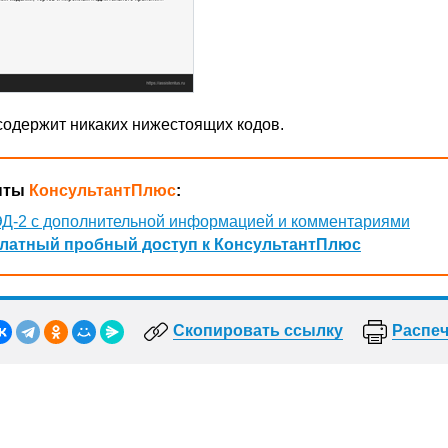
 содержит никаких нижестоящих кодов.
нты
КонсультантПлюс
:
Д-2 с дополнительной информацией и комментариями
латный пробный доступ к КонсультантПлюс
Скопировать ссылку
Распеч