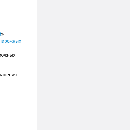
й
»
 пирожных
ирожных
хранения