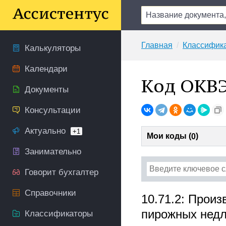
Главная
Классифик
Калькуляторы
Календари
Код ОКВЭ
Документы
Консультации
Актуально
+1
Мои коды (
)
0
Занимательно
Говорит бухгалтер
Справочники
10.71.2: Произ
пирожных недл
Классификаторы