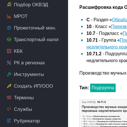
Подбор ОКВЭД
Расшифровка кода О
МРОТ
C
- Раздел «
Обраб
10
- Класс «
Произв
Прожиточный мин.
10.7
- Подкласс «
П
Транспортный налог
10.71
- Группа «
Про
недлительного хра
КБК
10.71.2
- Подгрупп
недлительного хр
РК в регионах
Производство мучных 
Инструменты
Создать ИП/ООО
Тип:
Подгруппа
Термины
Службы
Рубрикатор