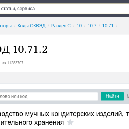
аторы
Коды ОКВЭД
Раздел C
10
10.7
10.71
Д 10.71.2
11283707
Найти
водство мучных кондитерских изделий, т
ительного хранения