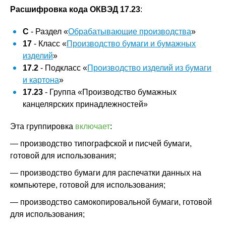
Расшифровка кода ОКВЭД 17.23
:
C
- Раздел «
Обрабатывающие производства
»
17
- Класс «
Производство бумаги и бумажных
изделий
»
17.2
- Подкласс «
Производство изделий из бумаги
и картона
»
17.23
- Группа «Производство бумажных
канцелярских принадлежностей»
Эта группировка
включает
:
— производство типографской и писчей бумаги,
готовой для использования;
— производство бумаги для распечатки данных на
компьютере, готовой для использования;
— производство самокопировальной бумаги, готовой
для использования;