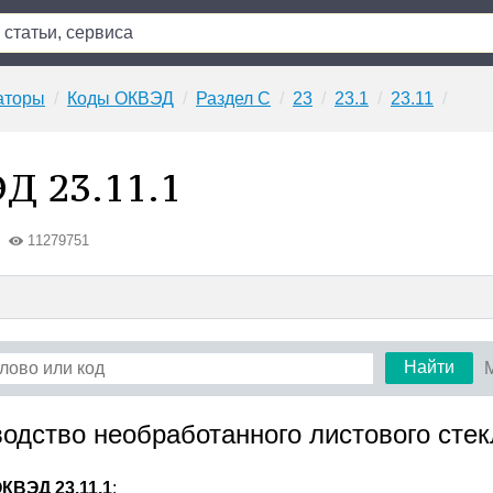
аторы
Коды ОКВЭД
Раздел C
23
23.1
23.11
Д 23.11.1
11279751
Найти
водство необработанного листового сте
КВЭД 23.11.1
: