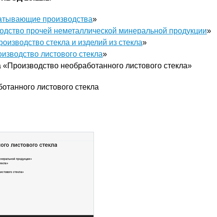
атывающие производства
»
одство прочей неметаллической минеральной продукции
»
роизводство стекла и изделий из стекла
»
изводство листового стекла
»
 «Производство необработанного листового стекла»
отанного листового стекла