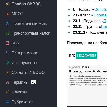
Подбор ОКВЭД
C
- Раздел «
Обраб
МРОТ
23
- Класс «
Произв
23.1
- Подкласс «
П
Прожиточный мин.
23.11
- Группа «
Про
23.11.1
- Подгруппа
Транспортный налог
КБК
Производство необраб
РК в регионах
Тип:
Подгруппа
Инструменты
Создать ИП/ООО
Термины
+5
Службы
Рубрикатор