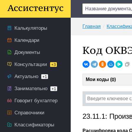
Главная
Классифик
Калькуляторы
Календари
Код ОКВЭ
Документы
Консультации
+3
Актуально
+1
Мои коды (
)
0
Занимательно
+1
Говорит бухгалтер
Справочники
23.11.1: Произ
Классификаторы
Расшифровка кода О