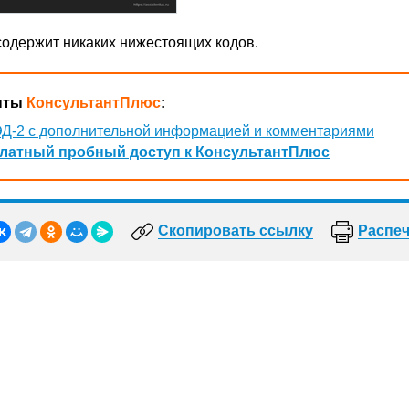
 содержит никаких нижестоящих кодов.
нты
КонсультантПлюс
:
Д-2 с дополнительной информацией и комментариями
латный пробный доступ к КонсультантПлюс
Скопировать ссылку
Распеч