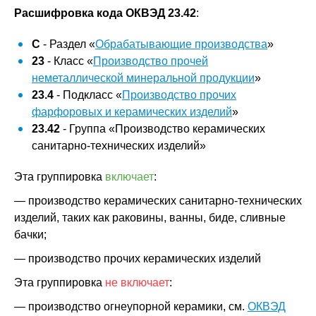
Расшифровка кода ОКВЭД 23.42
:
C
- Раздел «
Обрабатывающие производства
»
23
- Класс «
Производство прочей
неметаллической минеральной продукции
»
23.4
- Подкласс «
Производство прочих
фарфоровых и керамических изделий
»
23.42
- Группа «Производство керамических
санитарно-технических изделий»
Эта группировка
включает
:
— производство керамических санитарно-технических
изделий, таких как раковины, ванны, биде, сливные
бачки;
— производство прочих керамических изделий
Эта группировка
не включает
:
— производство огнеупорной керамики, см.
ОКВЭД