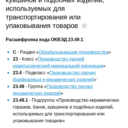
используемых для
транспортирования или
упаковывания товаров
Расшифровка кода ОКВЭД 23.49.1
:
C
- Раздел «
Обрабатывающие производства
»
23
- Класс «
Производство прочей
неметаллической минеральной продукции
»
23.4
- Подкласс «
Производство прочих
фарфоровых и керамических изделий
»
23.49
- Группа «
Производство прочих
керамических изделий
»
23.49.1
- Подгруппа «Производство керамических
горшков, банок, кувшинов и подобных изделий,
используемых для транспортирования или
упаковывания товаров»