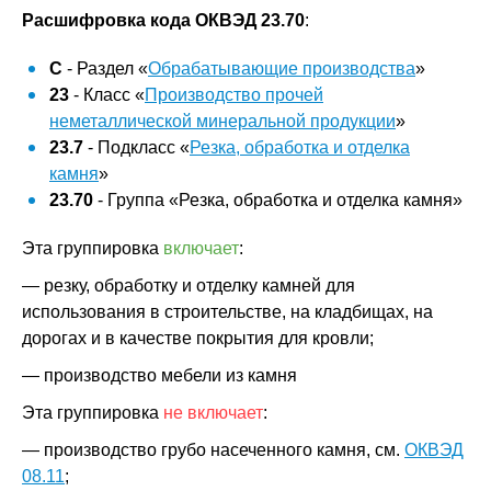
Расшифровка кода ОКВЭД 23.70
:
C
- Раздел «
Обрабатывающие производства
»
23
- Класс «
Производство прочей
неметаллической минеральной продукции
»
23.7
- Подкласс «
Резка, обработка и отделка
камня
»
23.70
- Группа «Резка, обработка и отделка камня»
Эта группировка
включает
:
— резку, обработку и отделку камней для
использования в строительстве, на кладбищах, на
дорогах и в качестве покрытия для кровли;
— производство мебели из камня
Эта группировка
не включает
:
— производство грубо насеченного камня, см.
ОКВЭД
08.11
;