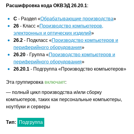
Расшифровка кода ОКВЭД 26.20.1
:
C
- Раздел «
Обрабатывающие производства
»
26
- Класс «
Производство компьютеров,
электронных и оптических изделий
»
26.2
- Подкласс «
Производство компьютеров и
периферийного оборудования
»
26.20
- Группа «
Производство компьютеров и
периферийного оборудования
»
26.20.1
- Подгруппа «Производство компьютеров»
Эта группировка
включает
:
— полный цикл производства и/или сборку
компьютеров, таких как персональные компьютеры,
ноутбуки и серверы
Тип:
Подгруппа