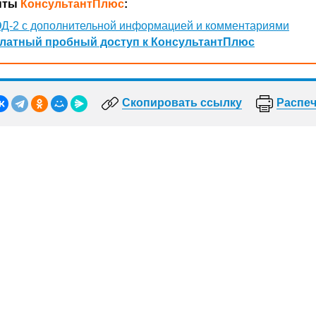
нты
КонсультантПлюс
:
Д-2 с дополнительной информацией и комментариями
латный пробный доступ к КонсультантПлюс
Скопировать ссылку
Распеч