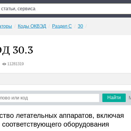
аторы
Коды ОКВЭД
Раздел C
30
Д 30.3
11281319
Найти
дство летательных аппаратов, включая
и соответствующего оборудования