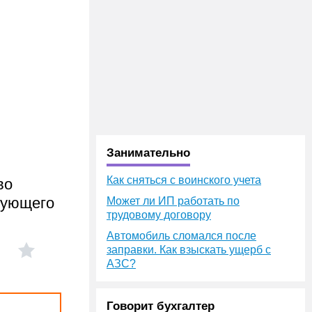
Занимательно
Как сняться с воинского учета
во
вующего
Может ли ИП работать по
трудовому договору
Автомобиль сломался после
заправки. Как взыскать ущерб с
АЗС?
Говорит бухгалтер