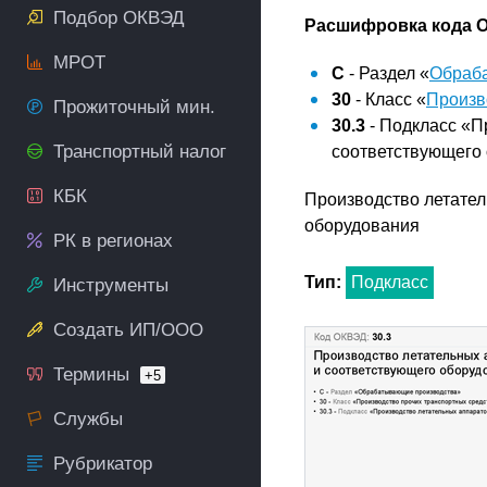
Подбор ОКВЭД
Расшифровка кода О
МРОТ
C
- Раздел «
Обраб
30
- Класс «
Произв
Прожиточный мин.
30.3
- Подкласс «П
Транспортный налог
соответствующего
КБК
Производство летател
оборудования
РК в регионах
Тип:
Подкласс
Инструменты
Создать ИП/ООО
Термины
+5
Службы
Рубрикатор