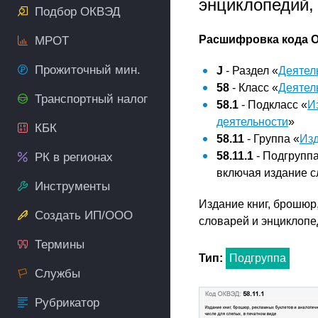
энциклопедий, 
Подбор ОКВЭД
Расшифровка кода О
МРОТ
Прожиточный мин.
J
- Раздел «
Деятел
58
- Класс «
Деятел
Транспортный налог
58.1
- Подкласс «
И
деятельности
»
КБК
58.11
- Группа «
Изд
58.11.1
- Подгруппа
РК в регионах
включая издание с
Инструменты
Издание книг, брошюр
Создать ИП/ООО
словарей и энциклопед
Термины
Тип:
Подгруппа
Службы
Рубрикатор