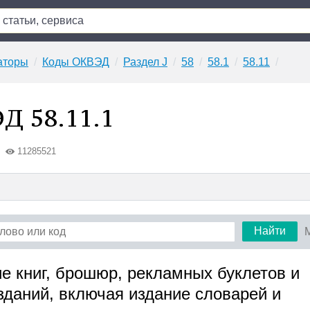
аторы
Коды ОКВЭД
Раздел J
58
58.1
58.11
Д 58.11.1
11285521
Найти
ие книг, брошюр, рекламных буклетов и
зданий, включая издание словарей и