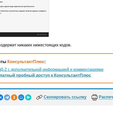
 содержит никаких нижестоящих кодов.
нты
КонсультантПлюс
:
Д-2 с дополнительной информацией и комментариями
латный пробный доступ к КонсультантПлюс
Скопировать ссылку
Распеч