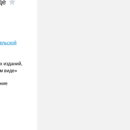
де
тельской
х изданий,
ом виде»
ание