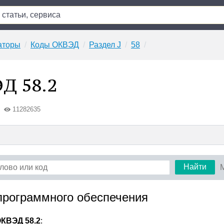
аторы
Коды ОКВЭД
Раздел J
58
Д 58.2
11282635
Найти
 программного обеспечения
КВЭД 58.2
: