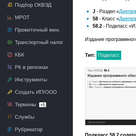
Подбор ОКВЭД
J
- Раздел «
Деятел
МРОТ
58
- Класс «
Деятел
58.2
- Подкласс «И
Прожиточный мин.
Издание программног
Транспортный налог
КБК
Тип:
Подкласс
РК в регионах
Инструменты
Создать ИП/ООО
Термины
+5
Службы
Рубрикатор
Подкласс 58.2 содер