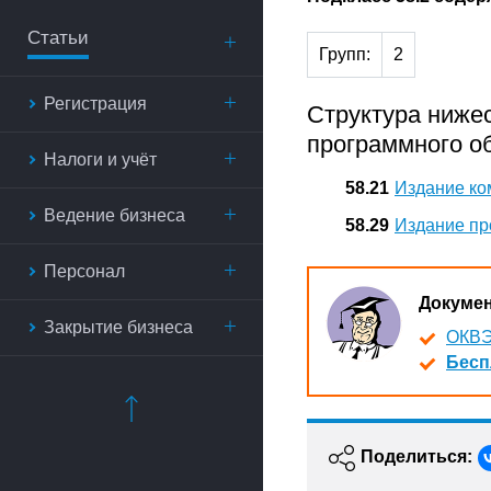
Статьи
Групп:
2
Регистрация
Структура ниже
программного о
Налоги и учёт
58.21
Издание ко
Ведение бизнеса
58.29
Издание пр
Персонал
Докуме
Закрытие бизнеса
ОКВЭ
Бесп
Поделиться: