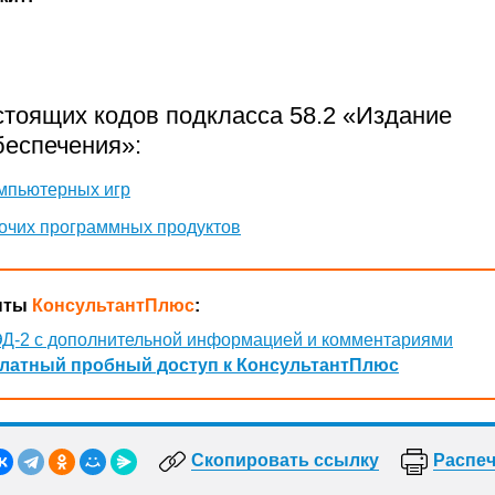
стоящих кодов подкласса 58.2 «Издание
беспечения»:
мпьютерных игр
очих программных продуктов
нты
КонсультантПлюс
:
Д-2 с дополнительной информацией и комментариями
латный пробный доступ к КонсультантПлюс
Скопировать ссылку
Распеч