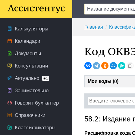
Главная
Классифик
Калькуляторы
Календари
Код ОКВЭ
Документы
Консультации
Актуально
+1
Мои коды (
)
0
Занимательно
Говорит бухгалтер
Справочники
58.2: Издание
Классификаторы
Расшифровка кода О