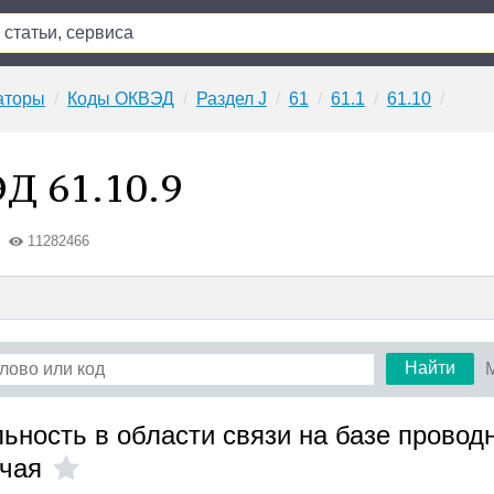
аторы
Коды ОКВЭД
Раздел J
61
61.1
61.10
Д 61.10.9
11282466
Найти
льность в области связи на базе провод
очая