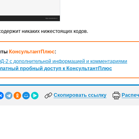
 содержит никаких нижестоящих кодов.
нты
КонсультантПлюс
:
Д-2 с дополнительной информацией и комментариями
латный пробный доступ к КонсультантПлюс
Скопировать ссылку
Распеч