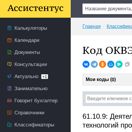
Главная
Классифик
Калькуляторы
Календари
Код ОКВЭ
Документы
Консультации
Актуально
+1
Мои коды (
)
0
Занимательно
Говорит бухгалтер
Справочники
61.10.9: Деяте
технологий пр
Классификаторы