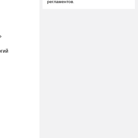
регламентов.
»
огий