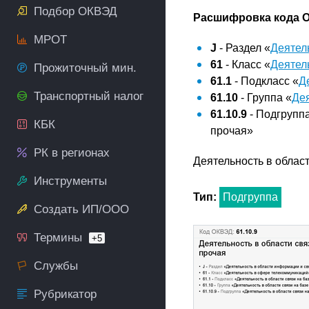
Подбор ОКВЭД
Расшифровка кода О
МРОТ
J
- Раздел «
Деятел
61
- Класс «
Деятел
Прожиточный мин.
61.1
- Подкласс «
Д
Транспортный налог
61.10
- Группа «
Дея
61.10.9
- Подгруппа
КБК
прочая»
РК в регионах
Деятельность в облас
Инструменты
Тип:
Подгруппа
Создать ИП/ООО
Термины
+5
Службы
Рубрикатор