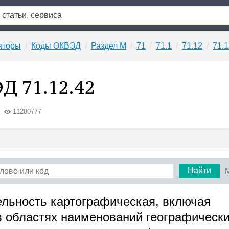
аторы
Коды ОКВЭД
Раздел M
71
71.1
71.12
71.1
Д 71.12.42
11280777
Найти
тельность картографическая, включая
в областях наименований географическ