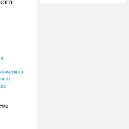
кого
 и
хнического
ьного
тих
стях