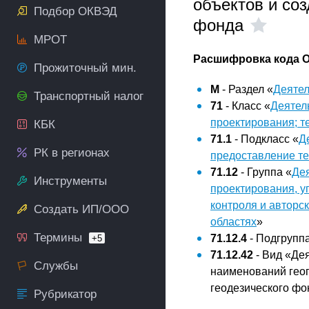
объектов и соз
Подбор ОКВЭД
фонда
МРОТ
Расшифровка кода О
Прожиточный мин.
M
- Раздел «
Деятел
Транспортный налог
71
- Класс «
Деятел
проектирования; т
КБК
71.1
- Подкласс «
Д
РК в регионах
предоставление те
71.12
- Группа «
Дея
Инструменты
проектирования, у
контроля и авторск
Создать ИП/ООО
областях
»
Термины
71.12.4
- Подгруппа
+5
71.12.42
- Вид «Дея
Службы
наименований геог
геодезического фо
Рубрикатор