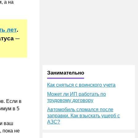
, а на
ть лет
.
туса ─
Занимательно
Как сняться с воинского учета
Может ли ИП работать по
трудовому договору
в. Если в
имум в 5
Автомобиль сломался после
заправки. Как взыскать ущерб с
АЗС?
ли ваш
, пока не