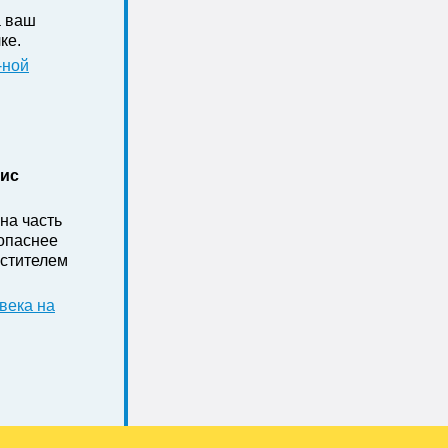
а ваш
ке .
-ной
нис
на часть
зопаснее
стителем
века на