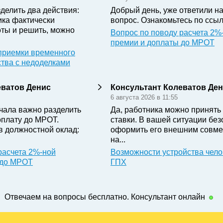
делить два действия:
Добрый день, уже ответили н
ика фактически
вопрос. Ознакомьтесь по ссыл
ты и решить, можно
Вопрос по поводу расчета 2%
премии и доплаты до МРОТ
приемки временного
ства с недоделками
еватов Денис
Консультант Колеватов Де
6 августа 2026 в 11:55
чала важно разделить
Да, работника можно принять 
оплату до МРОТ.
ставки. В вашей ситуации бе
в должностной оклад:
оформить его внешним совме
на...
расчета 2%-ной
Возможности устройства чело
 до МРОТ
ГПХ
Отвечаем на вопросы бесплатно. Консультант онлайн