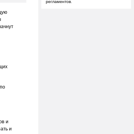
регламентов.
щую
ы
начнут
щих
 по
ов и
вать и