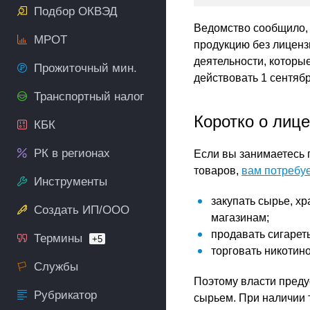
Подбор ОКВЭД
Ведомство сообщило, 
МРОТ
продукцию без лиценз
деятельности, которы
Прожиточный мин.
действовать 1 сентябр
Транспортный налог
Коротко о лиц
КБК
РК в регионах
Если вы занимаетесь
товаров,
вам потребу
Инструменты
закупать сырье, хр
Создать ИП/ООО
магазинам;
продавать сигарет
Термины
+5
торговать никотин
Службы
Поэтому власти преду
Рубрикатор
сырьем. При наличии