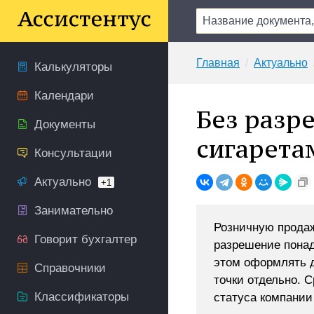
Главная
Актуально
Калькуляторы
Календари
Без разр
Документы
сигарета
Консультации
Актуально
+1
Занимательно
Розничную продаж
Говорит бухгалтер
разрешение понад
этом оформлять д
Справочники
точки отдельно. С
Классификаторы
статуса компании