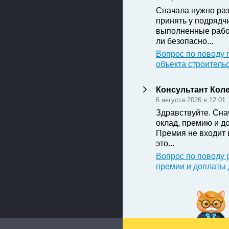
Сначала нужно раз
принять у подрядч
выполненные рабо
ли безопасно...
Вопрос по поводу 
объекта строитель
Консультант Кол
6 августа 2026 в 12:01
Здравствуйте. Сна
оклад, премию и д
Премия не входит 
это...
Вопрос по поводу 
премии и доплаты