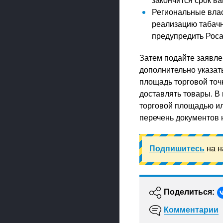
закончится срок в
Региональные влас
реализацию табачн
предупредить Роса
Затем подайте заявле
дополнительно указать
площадь торговой точк
доставлять товары. В
торговой площадью ил
перечень документов 
Подпишитесь
на н
Поделиться:
Комментарии