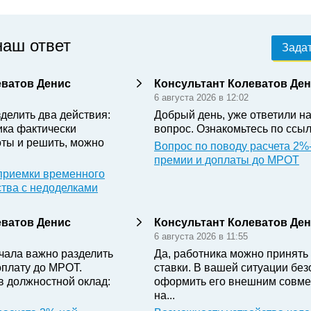
наш ответ
Задат
еватов Денис
Консультант Колеватов Де
6 августа 2026 в 12:02
делить два действия:
Добрый день, уже ответили н
ика фактически
вопрос. Ознакомьтесь по ссыл
ты и решить, можно
Вопрос по поводу расчета 2%
премии и доплаты до МРОТ
приемки временного
ства с недоделками
еватов Денис
Консультант Колеватов Де
6 августа 2026 в 11:55
чала важно разделить
Да, работника можно принять 
оплату до МРОТ.
ставки. В вашей ситуации бе
в должностной оклад:
оформить его внешним совме
на...