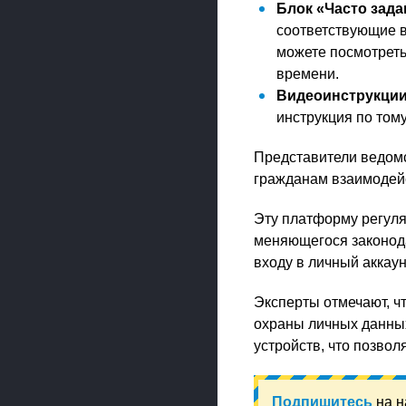
Блок «Часто зад
соответствующие в
можете посмотреть
времени.
Видеоинструкци
инструкция по тому
Представители ведомс
гражданам взаимодейс
Эту платформу регуля
меняющегося законода
входу в личный аккау
Эксперты отмечают, ч
охраны личных данных
устройств, что позво
Подпишитесь
на н