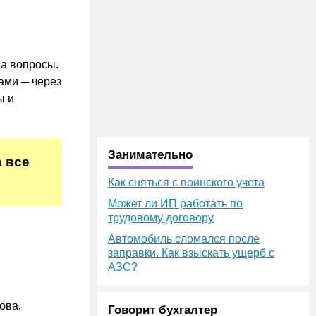
на вопросы.
ами ─ через
ы и
Занимательно
 все
Как сняться с воинского учета
Может ли ИП работать по
трудовому договору
Автомобиль сломался после
заправки. Как взыскать ущерб с
АЗС?
ова.
Говорит бухгалтер