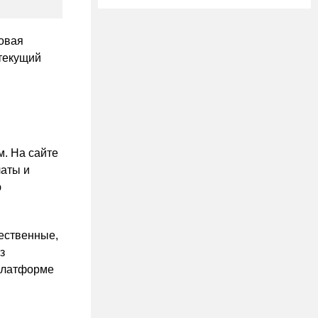
овая
текущий
. На сайте
латы и
ю
ественные,
з
платформе