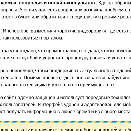
аваемые вопросы» и онлайн-консультант
. Здесь собраны
опросы. А если у вас есть вопрос или возникла проблема, 
 ответ в блоке или обратиться к специалисту в режиме реа
и
. Инспекторы разместили короткие видеоролики, где есть 
, как пользоваться порталом.
тва утверждают, что промостраница создана, чтобы облегч
твие со службой и упростить процедуру расчета и уплаты н
рно обновляют, чтобы поддерживать актуальность сведени
тельства. Помимо прочего, здесь пользователи найдут инс
нт налогоплательщика и узнают о его преимуществах.
то сайт надежно защищен и использует передовые технолог
 пользователей. Интерфейс удобен и адаптирован для мо
ляет получать информацию в любое время и из любого места
ашу рассылку и получайте свежие подборки новостей и соб