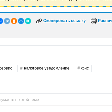
Скопировать ссылку
Распеч
сервис
налоговое уведомление
фнс