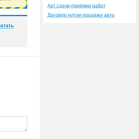
Акт сдачи-приёмки работ
Договор купли-продажи авто
атать