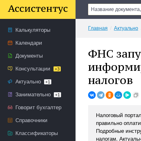
Главная
Актуально
Калькуляторы
Календари
ФНС запу
Документы
информир
Консультации
+3
налогов
Актуально
+1
Занимательно
+1
Говорит бухгалтер
Налоговый портал 
Справочники
правильно оплати
Подробные инстр
Классификаторы
налогам. Актуаль