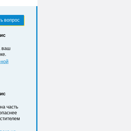
ь вопрос
нис
а ваш
ке .
-ной
нис
на часть
зопаснее
стителем