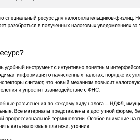
ло специальный ресурс для налогоплательщиков-физлиц. Н
ет разобраться в полученных налоговых уведомлениях за 
ресурс?
ь удобный инструмент с интуитивно понятным интерфейсом
димая информация о начисленных налогах, порядке их уп
нспекторы считают, что новый механизм повысит налогову
селения и упростит взаимодействие с ФНС.
робные разъяснения по каждому виду налога ─ НДФЛ, имущ
ьные. Все материалы представлены в доступной форме, бе
ой профессиональной терминологии. Особое внимание на 
считывать налоговые платежи, уточнив:
умма;