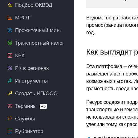
Подбор ОКВЭД
МРОТ
Ведомство разработа
промостраница помога
Прожиточный мин.
год.
Транспортный налог
Как выглядит 
КБК
Эта платформа ─ очен
РК в регионах
размещена вся необхо
Инструменты
возможных льготах. И
грамотность среди на
Создать ИП/ООО
Ресурс содержит под
Термины
+5
транспортные и земел
использования сложн
Службы
уделили тому, как рас
Рубрикатор
как формируется с