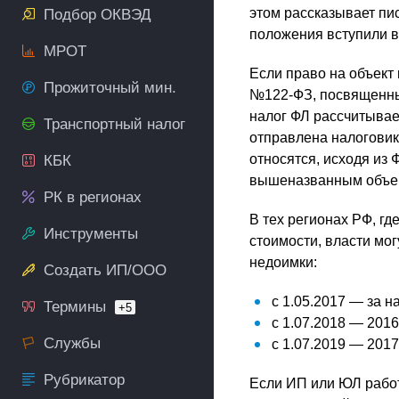
этом рассказывает пи
Подбор ОКВЭД
положения вступили в 
МРОТ
Если право на объект 
Прожиточный мин.
№122-ФЗ, посвященны
налог ФЛ рассчитывае
Транспортный налог
отправлена налоговик
относятся, исходя из 
КБК
вышеназванным объекта
РК в регионах
В тех регионах РФ, г
Инструменты
стоимости, власти мо
недоимки:
Создать ИП/ООО
с 1.05.2017 — за н
Термины
+5
с 1.07.2018 — 2016
Службы
с 1.07.2019 — 2017
Рубрикатор
Если ИП или ЮЛ работ