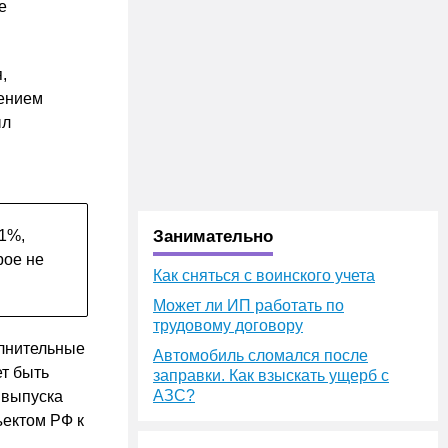
е
,
нением
ыл
,1%,
Занимательно
рое не
Как сняться с воинского учета
Может ли ИП работать по
трудовому договору
олнительные
Автомобиль сломался после
т быть
заправки. Как взыскать ущерб с
АЗС?
 выпуска
ъектом РФ к