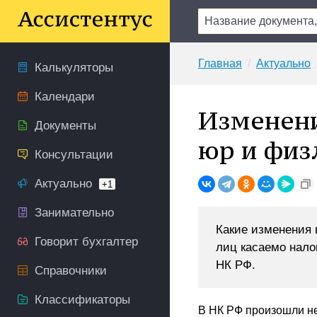
Главная
Актуально
Калькуляторы
Календари
Изменени
Документы
юр и физ
Консультации
Актуально
+1
Занимательно
Какие изменения 
Говорит бухгалтер
лиц касаемо нало
НК РФ.
Справочники
Классификаторы
В НК РФ произошли н