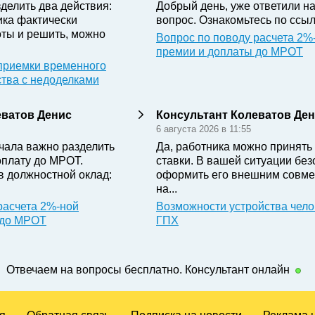
делить два действия:
Добрый день, уже ответили н
ика фактически
вопрос. Ознакомьтесь по ссыл
ты и решить, можно
Вопрос по поводу расчета 2%
премии и доплаты до МРОТ
приемки временного
ства с недоделками
еватов Денис
Консультант Колеватов Де
6 августа 2026 в 11:55
чала важно разделить
Да, работника можно принять 
оплату до МРОТ.
ставки. В вашей ситуации бе
в должностной оклад:
оформить его внешним совме
на...
расчета 2%-ной
Возможности устройства чело
 до МРОТ
ГПХ
Отвечаем на вопросы бесплатно. Консультант онлайн