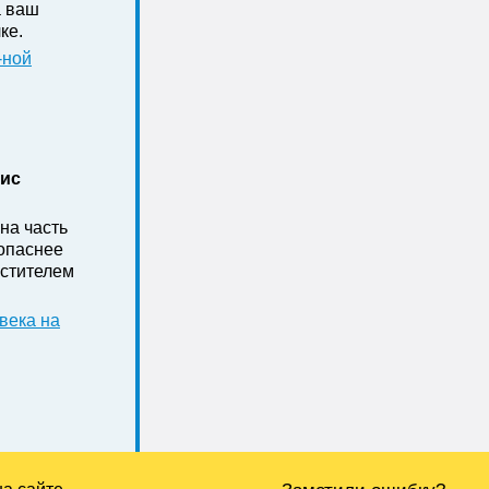
а ваш
ке .
-ной
нис
на часть
зопаснее
стителем
века на