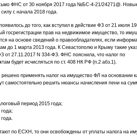
сьмо ФНС от 30 ноября 2017 года №БС-4-21/24271@. Новы
силу с начала 2018 года.
появилось до того, как вступил в действие ФЗ от 21 июля 19
й госрегистрации прав на недвижимое имущество, то иму
тся на основе сведений о правообладателях, если информ
ам до 1 марта 2013 года. К Севастополю и Крыму такие ука
ФЗ от 27.11.2017 N 334-ФЗ. ФНС пояснила, что налог по
м будет исчисляться по ст. 408 НК РФ (п.2 абз.1).
де решено применять налог на имущество ФЛ на основании 
гут самостоятельно решить нюансы начисления пени на сум
алоговый период 2015 года;
 года;
 года.
ают по ЕСХН, то они освобождены от уплаты налога на им