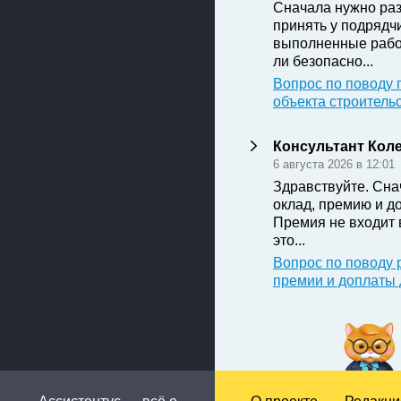
Сначала нужно раз
принять у подрядч
выполненные рабо
ли безопасно...
Вопрос по поводу 
объекта строитель
Консультант Кол
6 августа 2026 в 12:01
Здравствуйте. Сна
оклад, премию и д
Премия не входит 
это...
Вопрос по поводу 
премии и доплаты