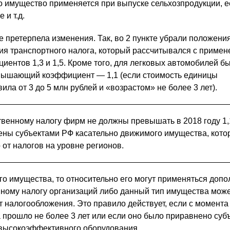
то имущество применяется при выпуске сельхозпродукции, е
 и т.д.
 претерпела изменения. Так, во 2 пункте убрали положения
я транспортного налога, который рассчитывался с приме
нтов 1,3 и 1,5. Кроме того, для легковых автомобилей б
вышающий коэффициент — 1,1 (если стоимость единицы
ила от 3 до 5 млн рублей и «возрастом» не более 3 лет).
венному налогу фирм не должны превышать в 2018 году 1
ены субъектами РФ касательно движимого имущества, кото
от налогов на уровне регионов.
го имущества, то относительно его могут применяться доп
ному налогу организаций либо данный тип имущества може
 налогообложения. Это правило действует, если с момента
прошло не более 3 лет или если оно было приравнено суб
 высокоэффективного оборудования.