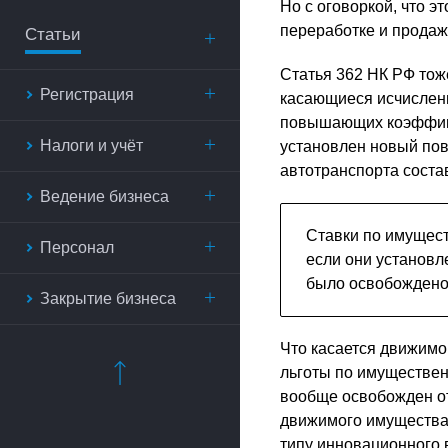
Но с оговоркой, что э
переработке и продаже
Статьи
Статья 362 НК РФ тоже
Регистрация
касающиеся исчислени
повышающих коэффицие
Налоги и учёт
установлен новый по
автотранспорта состав
Ведение бизнеса
Ставки по имущест
Персонал
если они установл
было освобождено 
Закрытие бизнеса
Что касается движимо
льготы по имуществен
вообще освобожден от
движимого имущества 
типу инновационного