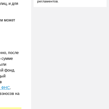
регламентов.
лиц, и для
им может
нно, после
о сумме
были
ый фонд.
дый
 в
е ФНС
.
взносов на