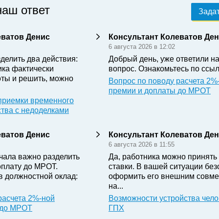
наш ответ
Задат
еватов Денис
Консультант Колеватов Де
6 августа 2026 в 12:02
делить два действия:
Добрый день, уже ответили н
ика фактически
вопрос. Ознакомьтесь по ссыл
ты и решить, можно
Вопрос по поводу расчета 2%
премии и доплаты до МРОТ
приемки временного
ства с недоделками
еватов Денис
Консультант Колеватов Де
6 августа 2026 в 11:55
чала важно разделить
Да, работника можно принять 
оплату до МРОТ.
ставки. В вашей ситуации бе
в должностной оклад:
оформить его внешним совме
на...
расчета 2%-ной
Возможности устройства чело
 до МРОТ
ГПХ