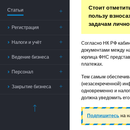
Стоит отметит
Статьи
пользу взноса
задачам лично
Регистрация
Налоги и учёт
Согласно НК РФ каби
документами между на
Ведение бизнеса
юрлица ФНС представл
платежах.
Персонал
Тем самым обеспечива
(незасекреченной) инф
Закрытие бизнеса
одновременно и налог
должна уведомить его
Подпишитесь
на н