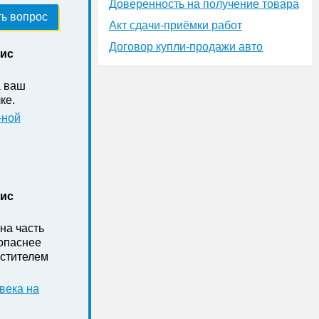
Доверенность на получение товара
ь вопрос
Акт сдачи-приёмки работ
Договор купли-продажи авто
нис
а ваш
ке .
-ной
нис
на часть
зопаснее
стителем
века на