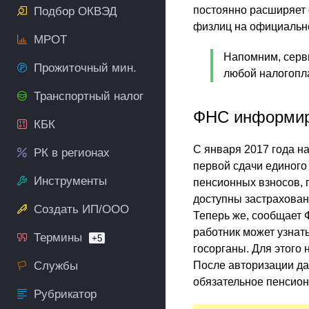
постоянно расширяет 
Подбор ОКВЭД
физлиц на официальн
МРОТ
Напомним, серви
Прожиточный мин.
любой налогопл
Транспортный налог
ФНС информир
КБК
С января 2017 года н
РК в регионах
первой сдачи единого
Инструменты
пенсионных взносов, 
доступны застрахова
Создать ИП/ООО
Теперь же, сообщает 
работник может узнать
Термины
+5
госорганы. Для этого
Службы
После авторизации да
обязательное пенсион
Рубрикатор