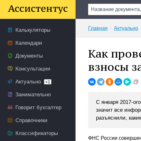
Главная
Актуально
Калькуляторы
Календари
Как пров
Документы
взносы з
Консультации
Актуально
+1
Занимательно
С января 2017-ог
Говорит бухгалтер
значит все инфор
разъяснили, каки
Справочники
Классификаторы
ФНС России совершен