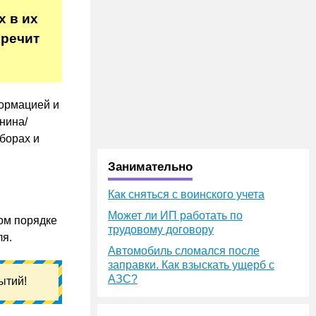
х в их
оречит
ормацией и
нина/
борах и
Занимательно
Как сняться с воинского учета
Может ли ИП работать по
ом порядке
трудовому договору
ля.
Автомобиль сломался после
заправки. Как взыскать ущерб с
АЗС?
ытий!