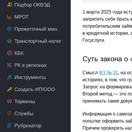
Подбор ОКВЭД
1 марта 2025 года вст
МРОТ
запретить себе брать 
потребительским зай
Прожиточный мин.
в кредитной истории,
Госуслуги.
Транспортный налог
КБК
Суть закона о
РК в регионах
Смысл
ФЗ № 31
, на 
Инструменты
историях, в том, что 
Запрос на формирован
Создать ИП/ООО
Второй метод — это п
принимать такие докум
Термины
Службы
Информация о самозап
попытке оформить зай
Рубрикатор
Причем проверять нал