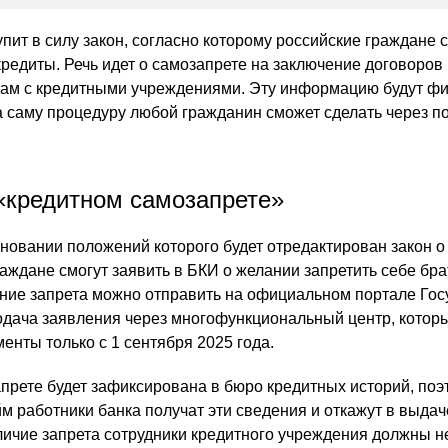
упит в силу закон, согласно которому российские граждане 
кредиты. Речь идет о самозапрете на заключение договоров
мам с кредитными учреждениями. Эту информацию будут ф
 а саму процедуру любой гражданин сможет сделать через п
 «кредитном самозапрете»
основании положений которого будет отредактирован закон 
граждане смогут заявить в БКИ о желании запретить себе бра
ие запрета можно отправить на официальном портале Госу
одача заявления через многофункциональный центр, котор
енты только с 1 сентября 2025 года.
рете будет зафиксирована в бюро кредитных историй, поэ
м работники банка получат эти сведения и откажут в выдач
ичие запрета сотрудники кредитного учреждения должны н