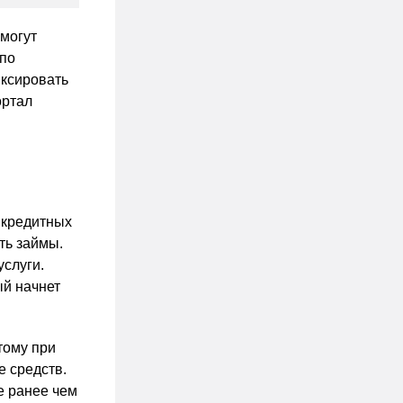
смогут
 по
иксировать
ортал
о кредитных
ть займы.
слуги.
ый начнет
тому при
е средств.
е ранее чем