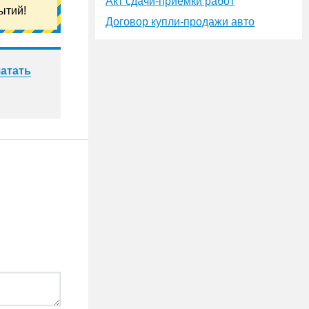
Акт сдачи-приёмки работ
ытий!
Договор купли-продажи авто
атать