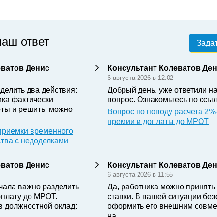
наш ответ
Задат
еватов Денис
Консультант Колеватов Де
6 августа 2026 в 12:02
делить два действия:
Добрый день, уже ответили н
ика фактически
вопрос. Ознакомьтесь по ссыл
ты и решить, можно
Вопрос по поводу расчета 2%
премии и доплаты до МРОТ
приемки временного
ства с недоделками
еватов Денис
Консультант Колеватов Де
6 августа 2026 в 11:55
чала важно разделить
Да, работника можно принять 
оплату до МРОТ.
ставки. В вашей ситуации бе
в должностной оклад:
оформить его внешним совме
на...