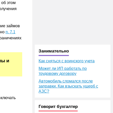
о об этом
получения
ние займов
сно
п. 7.1
граничениях
Занимательно
мы и
Как сняться с воинского учета
Может ли ИП работать по
трудовому договору
Автомобиль сломался после
заправки. Как взыскать ущерб с
АЗС?
включать
Говорит бухгалтер