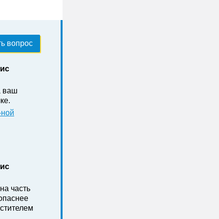
ь вопрос
нис
а ваш
ке .
-ной
нис
на часть
зопаснее
стителем