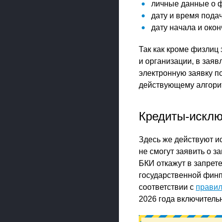
личные данные о 
дату и время пода
дату начала и окон
Так как кроме физлиц
и организации, в зая
электронную заявку п
действующему алгори
Кредиты-искл
Здесь же действуют и
не смогут заявить о з
БКИ откажут в запрет
государственной финп
соответствии с
правил
2026 года включитель