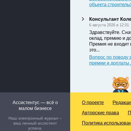
объекта строитель
Консультант Кол
6 августа 2026 в 12:01
Здравствуйте. Сна
оклад, премию и д
Премия не входит 
это...
Вопрос по поводу 
премии и доплаты
Ассистентус — всё о
О проекте
Редакци
малом бизнесе
Авторские права
П
Наш электронный журнал –
Политика использован
ваш личный ассистент
успеха.