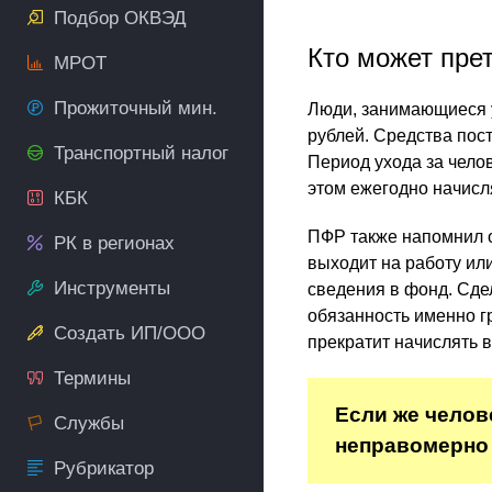
Подбор ОКВЭД
Кто может пре
МРОТ
Прожиточный мин.
Люди, занимающиеся у
рублей. Средства пос
Транспортный налог
Период ухода за чело
этом ежегодно начисля
КБК
ПФР также напомнил 
РК в регионах
выходит на работу ил
Инструменты
сведения в фонд. Сдел
обязанность именно г
Создать ИП/ООО
прекратит начислять 
Термины
Если же челов
Службы
неправомерно 
Рубрикатор