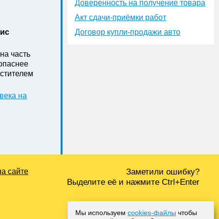
Доверенность на получение товара
Акт сдачи-приёмки работ
нис
Договор купли-продажи авто
на часть
зопаснее
стителем
века на
на сайте
Заметили ошибку?
Выделите её и нажмите Ctrl+Enter
Мы используем
cookies-файлы
чтобы