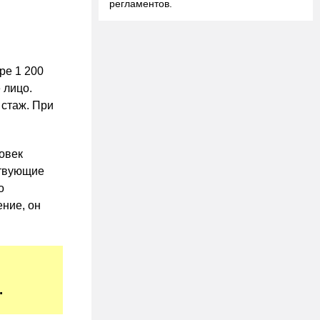
регламентов.
ре 1 200
 лицо.
 стаж. При
овек
ствующие
о
ение, он
.