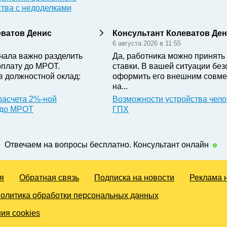
ства с недоделками
еватов Денис
Консультант Колеватов Де
6 августа 2026 в 11:55
чала важно разделить
Да, работника можно принять 
оплату до МРОТ.
ставки. В вашей ситуации бе
в должностной оклад:
оформить его внешним совме
на...
расчета 2%-ной
Возможности устройства чело
 до МРОТ
ГПХ
Отвечаем на вопросы бесплатно. Консультант онлайн
я
Обратная связь
Подписка на новости
Реклама 
олитика обработки персональных данных
ия cookies