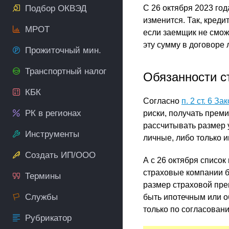
Подбор ОКВЭД
С 26 октября 2023 го
изменится. Так, кред
МРОТ
если заемщик не сможе
эту сумму в договоре 
Прожиточный мин.
Транспортный налог
Обязанности с
КБК
Согласно
п. 2 ст. 6 З
РК в регионах
риски, получать прем
рассчитывать размер у
Инструменты
личные, либо только 
Создать ИП/ООО
А с 26 октября списо
страховые компании б
Термины
размер страховой пре
Службы
быть ипотечным или о
только по согласован
Рубрикатор