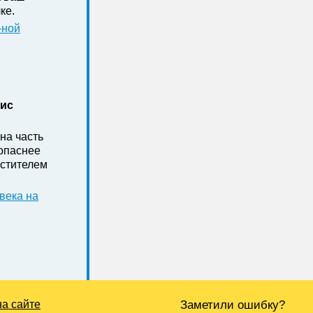
ке .
-ной
нис
на часть
зопаснее
стителем
века на
на сайте
Заметили ошибку?