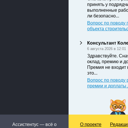
принять у подрядч
выполненные рабо
ли безопасно...
Вопрос по поводу 
объекта строитель
Консультант Кол
6 августа 2026 в 12:01
Здравствуйте. Сна
оклад, премию и д
Премия не входит 
это...
Вопрос по поводу 
премии и доплаты
Ассистентус — всё о
О проекте
Редакци