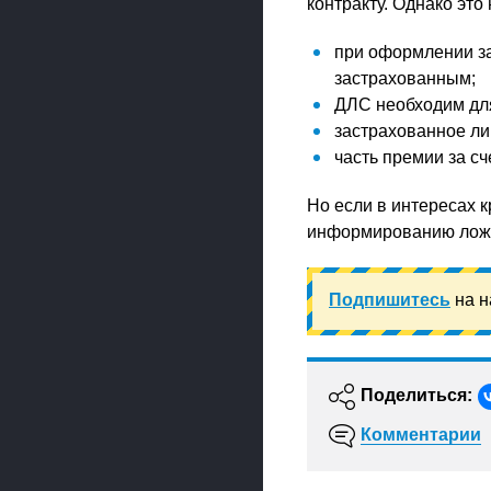
контракту. Однако это
при оформлении за
застрахованным;
ДЛС необходим для
застрахованное ли
часть премии за сч
Но если в интересах к
информированию ложа
Подпишитесь
на н
Поделиться:
Комментарии