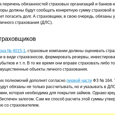
да перечень обязанностей страховых организаций и банков-
иторы должны будут сообщать конкретную сумму страховой 
т погасить долг. А страховщики, в свою очередь, обязаны 
личного страхования (ДЛС).
траховщиков
акона № 4015-1
, страховые компании должны оценивать стр
ии в виде страхвзносов, формировать резервы, инвестирова
бытков и т. п. В то же время они вправе страховать либо т
имущественные объекты личного страхования.
к их полномочий дополнят согласно
первой части
ФЗ № 164. 
удут обязаны не только рассчитывать, но и указывать в ДЛ
мии, которая необходима для покрытия займов. Однако кре
беспечен залогом. Сам же способ расчета этой суммы утв
ию со страхователем.