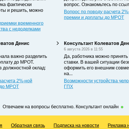
ика фактически
вопрос. Ознакомьтесь по ссыл
ты и решить, можно
Вопрос по поводу расчета 2%
премии и доплаты до МРОТ
приемки временного
ства с недоделками
еватов Денис
Консультант Колеватов Де
6 августа 2026 в 11:55
чала важно разделить
Да, работника можно принять 
оплату до МРОТ.
ставки. В вашей ситуации бе
в должностной оклад:
оформить его внешним совме
на...
расчета 2%-ной
Возможности устройства чело
 до МРОТ
ГПХ
Отвечаем на вопросы бесплатно. Консультант онлайн
я
Обратная связь
Подписка на новости
Реклама 