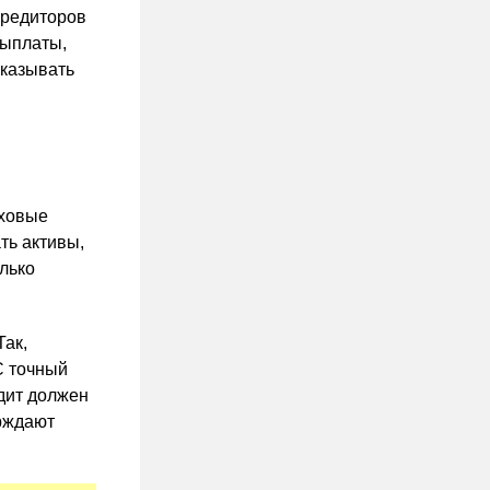
кредиторов
выплаты,
указывать
аховые
ть активы,
олько
Так,
С точный
дит должен
ерждают