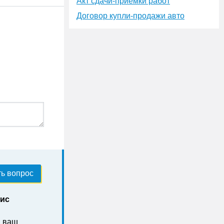
Акт сдачи-приёмки работ
Договор купли-продажи авто
ь вопрос
нис
а ваш