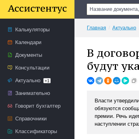
Главная
Актуально
Калькуляторы
Календари
В догово
Документы
будут ук
Консультации
Актуально
+1
Занимательно
Власти утвердили
Говорит бухгалтер
обязуются сообща
премии. Речь иде
Справочники
наступлении стра
Классификаторы