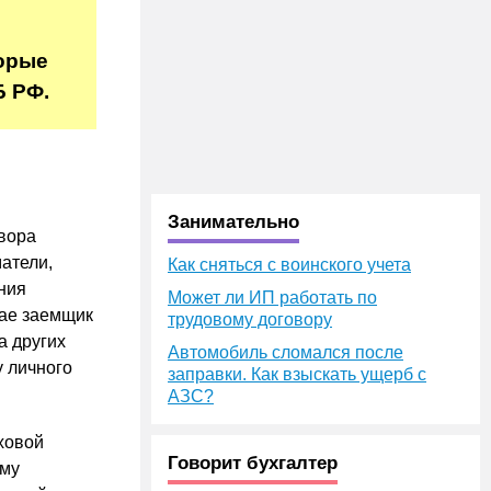
торые
 РФ.
Занимательно
овора
атели,
Как сняться с воинского учета
ния
Может ли ИП работать по
чае заемщик
трудовому договору
а других
Автомобиль сломался после
у личного
заправки. Как взыскать ущерб с
АЗС?
ховой
Говорит бухгалтер
ому