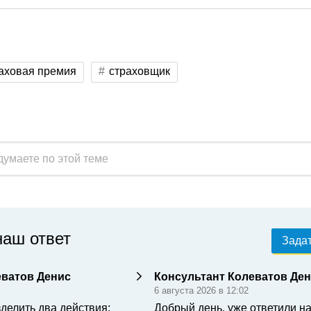
аховая премия
страховщик
наш ответ
Задат
еватов Денис
Консультант Колеватов Де
6 августа 2026 в 12:02
делить два действия:
Добрый день, уже ответили н