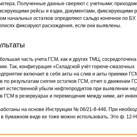
ютера. Полученные данные сверяют с учетными: приходом,
иксирующими рейсы и ездки, документами, фиксирующими 
том начальных остатков определяют сальдо конечное по БУ.
описях фиксируют расхождения, если они выявлены.
ультаты
большая часть учета ГСМ, как и других ТМЦ, сосредоточена
рии. Так, конфигурация «Складской учёт горюче-смазочных
дприятие включает в себя акты на слив и акты приемки ГСМ
в по результатам снятия остатков ГСМ, отчет о движении Г
счет естественной убыли нефтепродуктов при выявлении не
ов ГСМ в резервуарах и перемещение между ними, акт инве
ботаны на основе Инструкции № 06/21-8-446. При необхо
 в бумажном виде их тоже можно использовать. Это ф. 12-Н