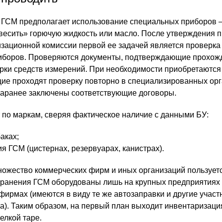
ГСМ предполагает использование специальных приборов –
звесить» горючую жидкость или масло. После утверждения п
зационной комиссии первой ее задачей является проверка
риборов. Проверяются документы, подтверждающие прохож
рки средств измерений. При необходимости приобретаютс
ие проходят проверку повторно в специализированных орг
заранее заключены соответствующие договоры.
по маркам, сверяя фактическое наличие с данными БУ:
аках;
я ГСМ (цистернах, резервуарах, канистрах).
ожество коммерческих фирм и иных организаций пользует
хранения ГСМ оборудованы лишь на крупных предприятиях
ирмах (имеются в виду те же автозаправки и другие участ
а). Таким образом, на первый план выходит инвентаризаци
елкой таре.