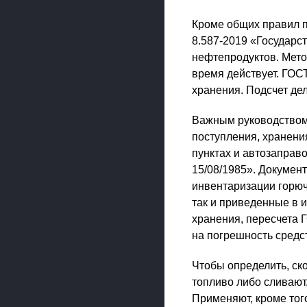
Кроме общих правил 
8.587-2019 «Государс
нефтепродуктов. Мето
время действует. ГОС
хранения. Подсчет де
Важным руководством 
поступления, хранени
пунктах и автозаправ
15/08/1985». Документ
инвентаризации горюч
так и приведенные в 
хранения, пересчета 
на погрешность средс
Чтобы определить, ско
топливо либо сливают
Применяют, кроме тог