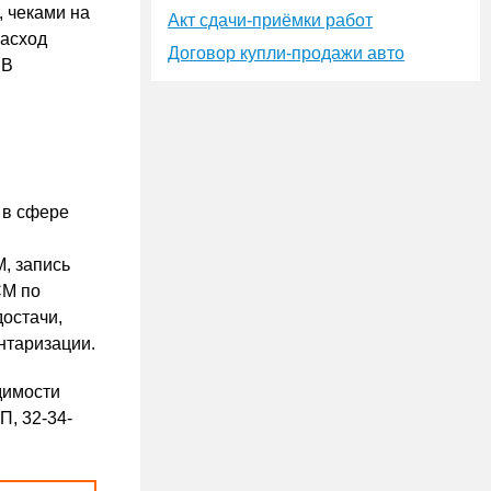
 чеками на
Акт сдачи-приёмки работ
расход
Договор купли-продажи авто
 В
 в сфере
, запись
СМ по
достачи,
нтаризации.
димости
П, 32-34-