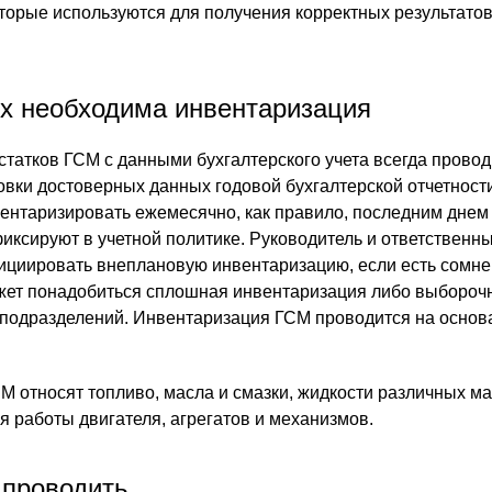
оторые используются для получения корректных результато
ях необходима инвентаризация
статков ГСМ с данными бухгалтерского учета всегда провод
товки достоверных данных годовой бухгалтерской отчетност
вентаризировать ежемесячно, как правило, последним днем
иксируют в учетной политике. Руководитель и ответственн
ициировать внеплановую инвентаризацию, если есть сомне
жет понадобиться сплошная инвентаризация либо выбороч
 подразделений. Инвентаризация ГСМ проводится на основ
.
М относят топливо, масла и смазки, жидкости различных ма
 работы двигателя, агрегатов и механизмов.
 проводить