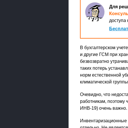
Для реш
Консул
доступа 
Бесплат
В бухгалтерском учете
и другие ГСМ при хран
безвозвратно утрачив
таких потерь устанав
норм естественной уб
климатической группы
Очевидно, что недост
работникам, поэтому 
ИНВ-19) очень важно.
Инвентаризационные о
отдельно. Не являетс