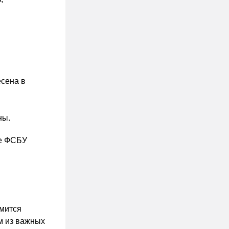
есена в
ны.
ие ФСБУ
емится
им из важных