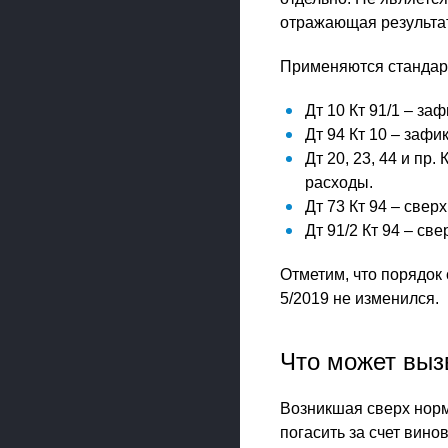
отражающая результат
Применяются стандар
Дт 10 Кт 91/1 – з
Дт 94 Кт 10 – заф
Дт 20, 23, 44 и пр
расходы.
Дт 73 Кт 94 – све
Дт 91/2 Кт 94 – с
Отметим, что порядок
5/2019 не изменился.
Что может выз
Возникшая сверх норм
погасить за счет вино