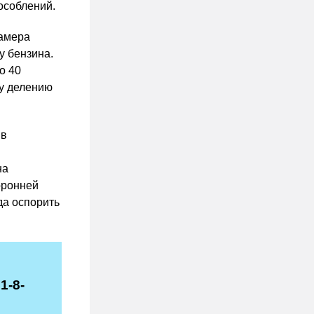
особлений.
замера
у бензина.
о 40
му делению
 в
на
оронней
да оспорить
1-8-