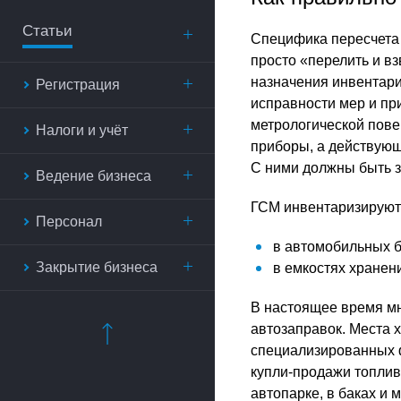
Статьи
Специфика пересчета 
просто «перелить и в
назначения инвентари
Регистрация
исправности мер и п
метрологической пове
Налоги и учёт
приборы, а действующ
С ними должны быть 
Ведение бизнеса
ГСМ инвентаризируют 
Персонал
в автомобильных б
Закрытие бизнеса
в емкостях хранени
В настоящее время мн
автозаправок. Места 
специализированных ф
купли-продажи топлив
автопарке, в баках и м