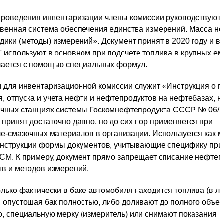
проведения инвентаризации члены комиссии руководствую
твенная система обеспечения единства измерений. Масса н
дики (методы) измерений». Документ принят в 2020 году и 
Т используют в основном при подсчете топлива в крупных е
лается с помощью специальных формул.
для инвентаризационной комиссии служит «Инструкция о 
я, отпуска и учета нефти и нефтепродуктов на нефтебазах,
очных станциях системы Госкомнефтепродукта СССР № 06/2
 принят достаточно давно, но до сих пор применяется при
е-смазочных материалов в организации. Используется как 
инструкции формы документов, учитывающие специфику пр
ГСМ. К примеру, документ прямо запрещает списание нефте
тв и методов измерений.
лько фактически в баке автомобиля находится топлива (в л
, опустошая бак полностью, либо доливают до полного объе
о, специальную мерку (измеритель) или снимают показания