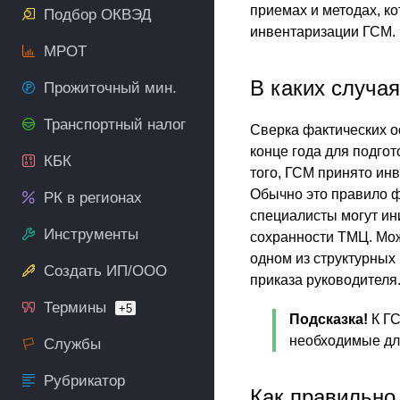
приемах и методах, к
Подбор ОКВЭД
инвентаризации ГСМ.
МРОТ
В каких случа
Прожиточный мин.
Транспортный налог
Сверка фактических о
конце года для подго
КБК
того, ГСМ принято ин
Обычно это правило ф
РК в регионах
специалисты могут ин
Инструменты
сохранности ТМЦ. Мо
одном из структурных
Создать ИП/ООО
приказа руководителя
Термины
+5
Подсказка!
К ГС
необходимые для
Службы
Рубрикатор
Как правильно