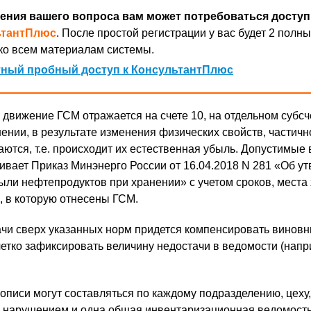
ения вашего вопроса вам может потребоваться доступ
ьтантПлюс
. После простой регистрации у вас будет 2 полны
ко всем материалам системы.
ный пробный доступ к КонсультантПлюс
 движение ГСМ отражается на счете 10, на отдельном субсч
ении, в результате изменения физических свойств, частичн
аются, т.е. происходит их естественная убыль. Допустимые
ливает Приказ Минэнерго России от 16.04.2018 N 281 «Об у
ыли нефтепродуктов при хранении» с учетом сроков, места
, в которую отнесены ГСМ.
ачи сверх указанных норм придется компенсировать винов
четко зафиксировать величину недостачи в ведомости (напр
писи могут составляться по каждому подразделению, цеху,
я нарушением и одна общая инвентаризационная ведомость