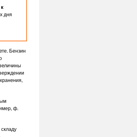
 к
х дня
ете. Бензин
о
 величины
тверждении
 хранения,
ным
имер, ф.
 складу
,