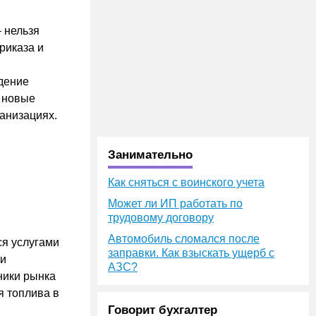
 нельзя
риказа и
дение
я новые
анизациях.
Занимательно
Как сняться с воинского учета
Может ли ИП работать по
трудовому договору
Автомобиль сломался после
ся услугами
заправки. Как взыскать ущерб с
 и
АЗС?
ники рынка
я топлива в
Говорит бухгалтер