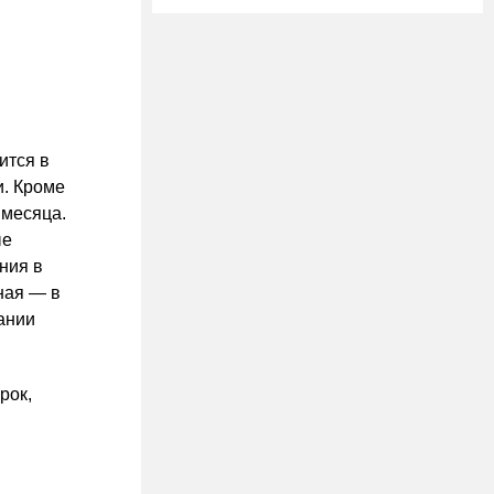
в
ится в
и. Кроме
 месяца.
ые
ния в
ная — в
ании
рок,