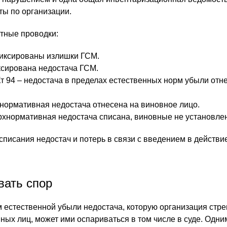
ы по организации.
тные проводки:
афиксированы излишки ГСМ.
иксирована недостача ГСМ.
. Кт 94 – недостача в пределах естественных норм убыли отн
рхнормативная недостача отнесена на виновное лицо.
верхнормативная недостача списана, виновные не установле
 списания недостач и потерь в связи с введением в действ
вать спор
 естественной убыли недостача, которую организация стр
вных лиц, может ими оспариваться в том числе в суде. Одн