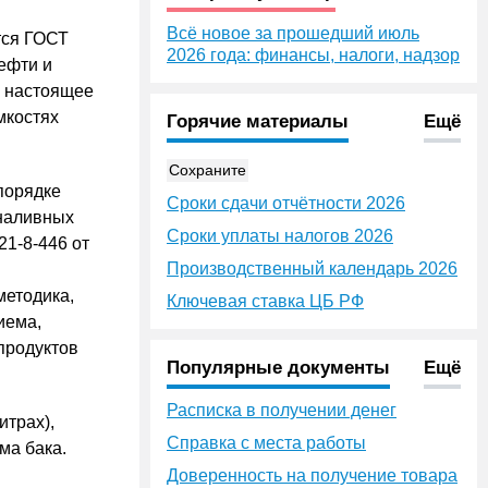
Всё новое за прошедший июль
тся ГОСТ
2026 года: финансы, налоги, надзор
ефти и
в настоящее
мкостях
Горячие материалы
Ещё
Сохраните
порядке
Сроки сдачи отчётности 2026
 наливных
Сроки уплаты налогов 2026
1-8-446 от
Производственный календарь 2026
методика,
Ключевая ставка ЦБ РФ
иема,
продуктов
Популярные документы
Ещё
Расписка в получении денег
итрах),
Справка с места работы
ма бака.
Доверенность на получение товара