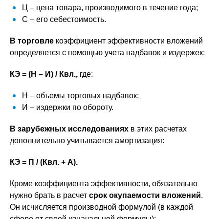
Ц – цена товара, производимого в течение года;
С – его себестоимость.
В торговле
коэффициент эффективности вложений
определяется с помощью учета надбавок и издержек:
К
Э
= (Н ­– И) / К
вл.
,
где:
Н – объемы торговых надбавок;
И – издержки по обороту.
В зарубежных исследованиях
в этих расчетах
дополнительно учитывается амортизация:
К
Э
= П / (К
вл.
+ А).
Кроме коэффициента эффективности, обязательно
нужно брать в расчет
срок окупаемости вложений
.
Он исчисляется производной формулой (в каждой
сфере от своей изначальной формулы):