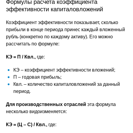
Формулы расчета коэффициента
эффективности капиталовложений
Коэффициент эффективности показывает, сколько
прибыли в конце периода принес каждый вложенный
рубль (конкретно по каждому активу). Его можно
рассчитать по формуле:
К
Э
= П / К
вл.
,
где:
К
Э
– коэффициент эффективности вложений;
П – годовая прибыль;
К
вл.
– количество капиталовложений за данный
период.
Для производственных отраслей
эта формула
несколько видоизменяется:
К
Э
= (Ц ­– С) / К
вл.
,
где: