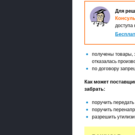
Для реш
Консул
доступа 
Бесплат
получены товары, 
отказалась произв
по договору запре
Как может поставщи
забрать:
поручить передать 
поручить перенапр
разрешить утилизи