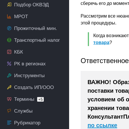
сберечь его до момент
Подбор ОКВЭД
Рассмотрим все нюан
МРОТ
этой процедуры.
Прожиточный мин.
Когда возникаю
Транспортный налог
товара
?
КБК
Ответственное
РК в регионах
Инструменты
ВАЖНО! Образ
Создать ИП/ООО
поставки това
условием об 
Термины
+5
хранении това
Службы
КонсультантП
Рубрикатор
по ссылке