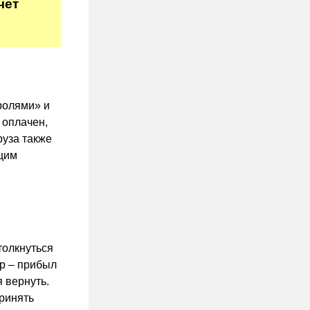
чет
ролями» и
 оплачен,
руза также
щим
толкнуться
р – прибыл
 вернуть.
ринять