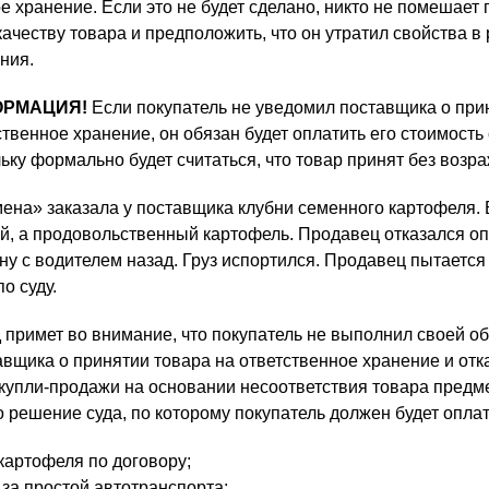
е хранение. Если это не будет сделано, никто не помешает
качеству товара и предположить, что он утратил свойства в
ния.
ОРМАЦИЯ!
Если покупатель не уведомил поставщика о при
ственное хранение, он обязан будет оплатить его стоимость
льку формально будет считаться, что товар принят без возр
на» заказала у поставщика клубни семенного картофеля.
й, а продовольственный картофель. Продавец отказался оп
ну с водителем назад. Груз испортился. Продавец пытается
о суду.
д примет во внимание, что покупатель не выполнил своей о
вщика о принятии товара на ответственное хранение и отка
купли-продажи на основании несоответствия товара предм
 решение суда, по которому покупатель должен будет оплат
картофеля по договору;
 за простой автотранспорта;