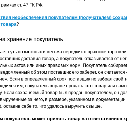
рамках ст. 47 ГК РФ.
твия необеспечения покупателем (получателем) сохра
 товара
?
на хранение покупатель
ает суть возможных и весьма нередких в практике торговли
поставщик доставил товар, а покупатель отказывается от нег
ельных актов или иных правовых норм. Покупатель собирае
к уведомленный об этом поставщик его заберет, он считается
ие». Если в определенный срок поставщик не забрал свой 
рядился им, покупатель вправе продать этот товар или сам
у. Если сохраняемый товар был продан покупателем, он до
вырученные за него, в размере, указанном в документации 
, оставив себе то, что удалось выручить свыше.
м покупатель может принять товар на ответственное х