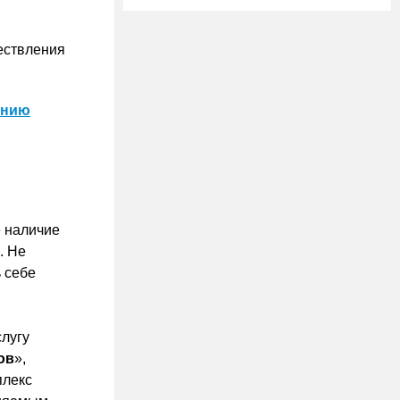
ествления
ению
е наличие
. Не
 себе
лугу
ов
»,
плекс