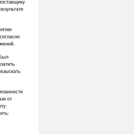
 поставщику
 результате
нятии
 согласно
ажений.
 Был
латить
 взыскать
бязанности
зе от
ету
ить: