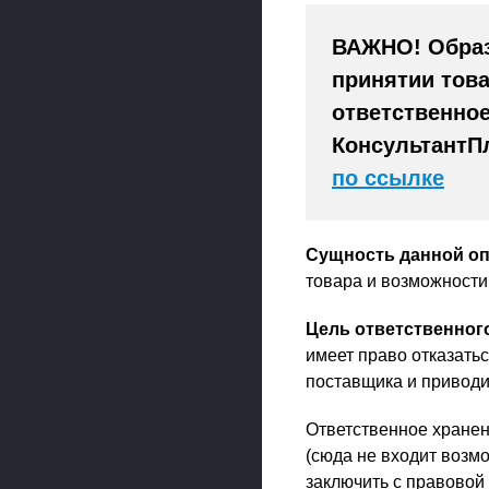
ВАЖНО! Образ
принятии това
ответственное
КонсультантП
по ссылке
Сущность данной о
товара и возможности
Цель ответственног
имеет право отказать
поставщика и приводит
Ответственное хранен
(сюда не входит возм
заключить с правовой