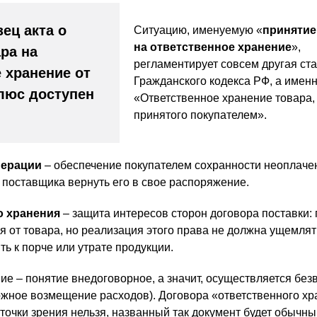
ец акта о
Ситуацию, именуемую «
принятие
на ответственное хранение
»,
ра на
регламентирует совсем другая ста
 хранение от
Гражданского кодекса РФ, а именно
люс доступен
«Ответственное хранение товара,
принятого покупателем».
перации
– обеспечение покупателем сохранности неоплаче
 поставщика вернуть его в свое распоряжение.
о хранения
– защита интересов сторон договора поставки: 
ся от товара, но реализация этого права не должна ущемля
ь к порче или утрате продукции.
ие – понятие внедоговорное, а значит, осуществляется без
ожное возмещение расходов). Договора «ответственного х
 точки зрения нельзя, названный так документ будет обычн