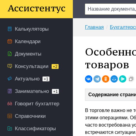
Главная
Бухгалтерс
Калькуляторы
Календари
Особенно
Документы
товаров
Консультации
+2
Актуально
+1
Занимательно
+1
Содержание стран
Говорит бухгалтер
В торговле важно не т
Справочники
этими операциями. Об
часто востребована ус
Классификаторы
встречаются ситуации,