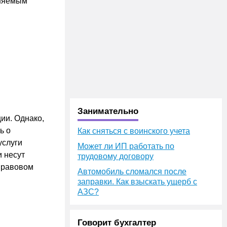
аняемым
Занимательно
ии. Однако,
ь о
Как сняться с воинского учета
услуги
Может ли ИП работать по
и несут
трудовому договору
 правовом
Автомобиль сломался после
заправки. Как взыскать ущерб с
АЗС?
Говорит бухгалтер