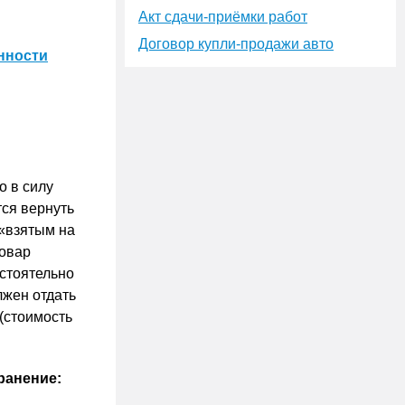
Акт сдачи-приёмки работ
Договор купли-продажи авто
нности
о в силу
тся вернуть
 «взятым на
товар
остоятельно
лжен отдать
(стоимость
ранение: