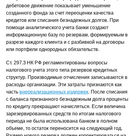
дебетовое движение показывает уменьшение
созданного фонда за счет переоценки качества
кредитов или списания безнадежных долгов. При
помощи аналитического учета банки создают
информационную базу по резервам, формируемым в
разрезе каждого клиента и с разбивкой на договоры
или портфели однородных обязательств.
Ст. 297.3 НК РФ регламентированы вопросы
налогового учета этого типа резервов кредитных
структур. Производимые отчисления записываются в
расходы организации. Эти затраты признаются как
часть
внереализационных издержек
. После списания
с баланса признанного безнадежным долга проценты
по кредиту прекращают начисляться. Если величина
зарезервированных средств по итогам налогового
периода не была использована банком в полном
объеме, то остаток переносится на следующий год.
Размер нового резерва должен корректироваться на