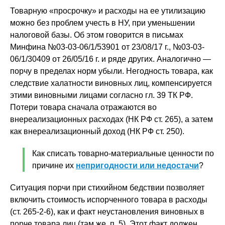
Товарную «просрочку» и расходы на ее утилизацию
можно без проблем учесть в НУ, при уменьшении
налоговой базы. Об этом говорится в письмах
Минфина №03-03-06/1/53901 от 23/08/17 г., №03-03-
06/1/30409 от 26/05/16 г. и ряде других. Аналогично —
порчу в пределах норм убыли. Негодность товара, как
следствие халатности виновных лиц, компенсируется
этими виновными лицами согласно гл. 39 ТК РФ.
Потери товара сначала отражаются во
внереализационных расходах (НК РФ ст. 265), а затем
как внереализационный доход (НК РФ ст. 250).
Как списать товарно-материальные ценности по
причине их
непригодности или недостачи
?
Ситуация порчи при стихийном бедствии позволяет
включить стоимость испорченного товара в расходы
(ст. 265-2-6), как и факт неустановления виновных в
порче товара лиц (там же, п. 5). Этот факт должен