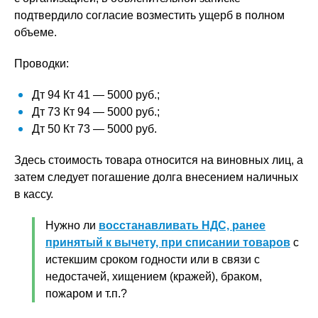
подтвердило согласие возместить ущерб в полном
объеме.
Проводки:
Дт 94 Кт 41 — 5000 руб.;
Дт 73 Кт 94 — 5000 руб.;
Дт 50 Кт 73 — 5000 руб.
Здесь стоимость товара относится на виновных лиц, а
затем следует погашение долга внесением наличных
в кассу.
Нужно ли
восстанавливать НДС, ранее
принятый к вычету, при списании товаров
с
истекшим сроком годности или в связи с
недостачей, хищением (кражей), браком,
пожаром и т.п.?