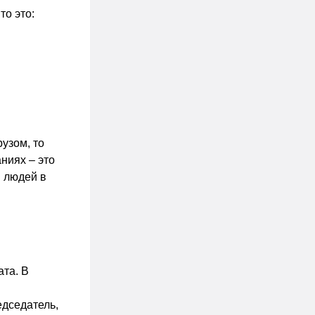
то это:
узом, то
ниях – это
и людей в
ата. В
дседатель,