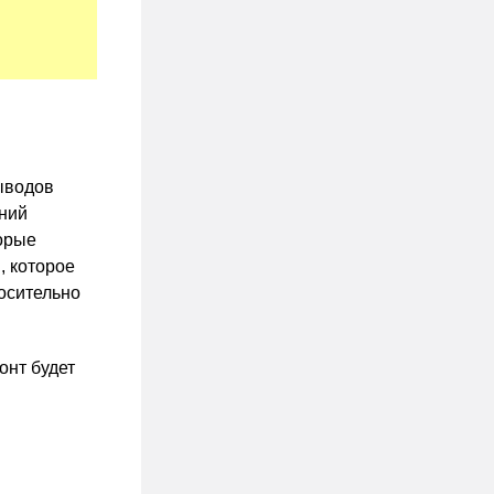
ыводов
ений
торые
, которое
осительно
онт будет