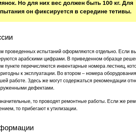
янок. Но для них вес должен быть 100 кг. Для
пытания он фиксируется в середине тетивы.
ссии
ам проведенных испытаний оформляются отдельно. Если в
меруются арабскими цифрами. В приведенном образце реш
ом пункте перечисляются инвентарные номера лестниц, ко
ригодны к эксплуатации. Во втором – номера оборудования
шей работе. Здесь же могут содержаться рекомендации отн
бнаруженными дефектами.
начительные, то проводят ремонтные работы. Если же рем
ием, то прибегают к утилизации.
формации