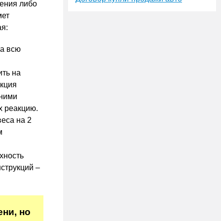
ления либо
мет
я:
на всю
ить на
укция
 ними
х реакцию.
еса на 2
м
хность
струкций –
ни, но