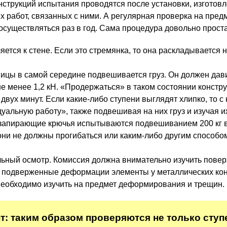
нструкций испытания проводятся после установки, изготов
 работ, связанных с ними. А регулярная проверка на пред
существляться раз в год. Сама процедура довольно проста
ется к стене. Если это стремянка, то она раскладывается 
ницы в самой середине подвешивается груз. Он должен дав
не менее 1,2 кН. «Продержаться» в таком состоянии констр
вух минут. Если какие-либо ступени выглядят хлипко, то с
уальную работу», также подвешивая на них груз и изучая и
запирающие крючья испытываются подвешиванием 200 кг в
они не должны прогибаться или каким-либо другим способо
ьный осмотр. Комиссия должна внимательно изучить повер
 подверженные деформации элементы у металлических кон
еобходимо изучить на предмет деформирования и трещин.
: таким образом проверяются не только ступе