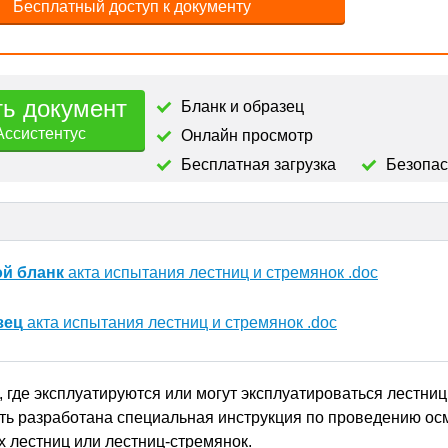
Бесплатный доступ к документу
ть документ
Бланк и образец
Ассистентус
Онлайн просмотр
Бесплатная загрузка
Безопа
ой бланк
акта испытания лестниц и стремянок .doc
зец
акта испытания лестниц и стремянок .doc
 где эксплуатируются или могут эксплуатироваться лестниц
ть разработана специальная инструкция по проведению ос
 лестниц или лестниц-стремянок.