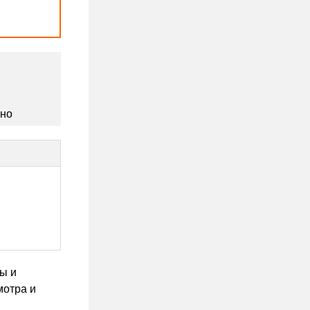
сно
ы и
мотра и