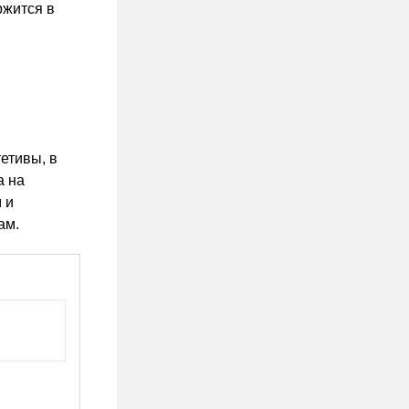
ржится в
етивы, в
а на
 и
ам.