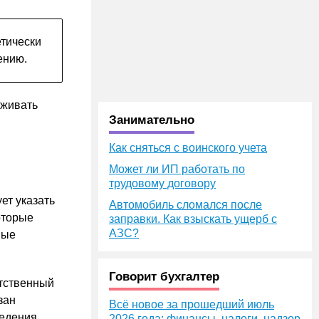
етически
ению.
рживать
Занимательно
Как сняться с воинского учета
Может ли ИП работать по
трудовому договору
ет указать
Автомобиль сломался после
оторые
заправки. Как взыскать ущерб с
АЗС?
вые
Говорит бухгалтер
етственный
зан
Всё новое за прошедший июль
ведения
2026 года: финансы, налоги, надзор