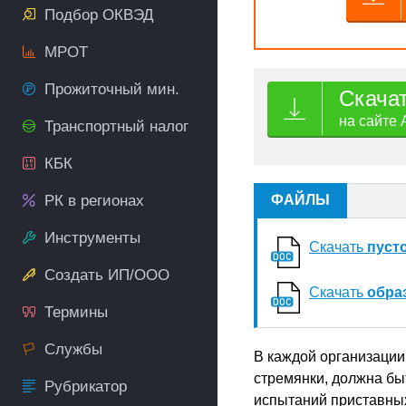
Подбор ОКВЭД
МРОТ
Прожиточный мин.
Скача
на сайте 
Транспортный налог
КБК
РК в регионах
ФАЙЛЫ
Инструменты
Скачать
пуст
Создать ИП/ООО
Скачать
обра
Термины
Службы
В каждой организации,
стремянки, должна бы
Рубрикатор
испытаний приставных