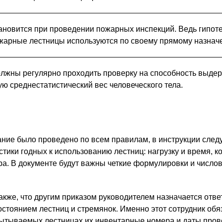
ановится при проведении пожарных инспекций. Ведь гипот
ожарные лестницы используются по своему прямому назнач
олжны регулярно проходить проверку на способность выде
ю среднестатистический вес человеческого тела.
ание было проведено по всем правилам, в инструкции следу
тики годных к использованию лестниц: нагрузку и время, к
а. В документе будут важны четкие формулировки и число
.
акже, что другим приказом руководителем назначается отв
состоянием лестниц и стремянок. Именно этот сотрудник обя
пытываемых лестницах их инвентарные номера и даты про