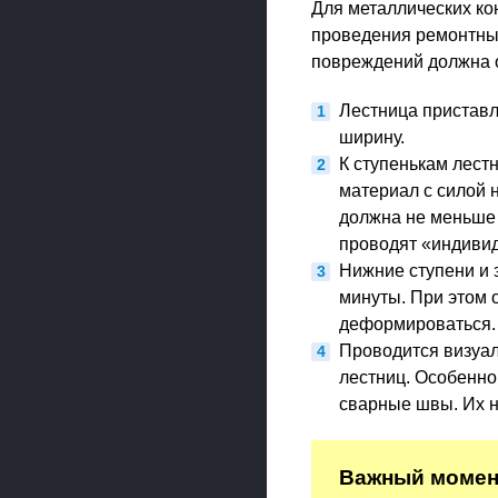
Для металлических ко
проведения ремонтных
повреждений должна о
Лестница приставля
ширину.
К ступенькам лест
материал с силой 
должна не меньше д
проводят «индивид
Нижние ступени и 
минуты. При этом 
деформироваться.
Проводится визуал
лестниц. Особенно
сварные швы. Их н
Важный момент