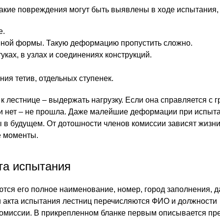
какие повреждения могут быть выявлены в ходе испытания, 
е.
вной формы. Такую деформацию пропустить сложно.
ках, в узлах и соединениях конструкций.
ия тетив, отдельных ступенек.
 лестнице – выдержать нагрузку. Если она справляется с гр
и нет – не прошла. Даже малейшие деформации при испыта
 в будущем. От дотошности членов комиссии зависят жизн
е моменты.
та испытания
ются его полное наименование, номер, город заполнения, д
 акта испытания лестниц перечисляются ФИО и должности
омиссии. В прикрепленном бланке первым описывается пре