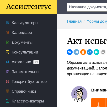
Главная
Формы док
Калькуляторы
Календари
Акт испы
Документы
Консультации
Актуально
+1
Образец акта испытан
документацией. Запо
Занимательно
организации на надеж
Говорит бухгалтер
Вниман
Справочники
Классификаторы