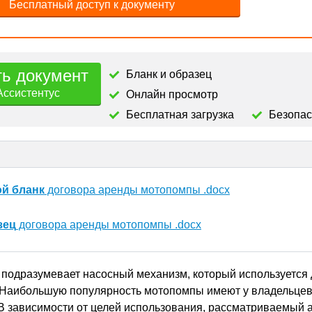
Бесплатный доступ к документу
ть документ
Бланк и образец
Ассистентус
Онлайн просмотр
Бесплатная загрузка
Безопа
ой бланк
договора аренды мотопомпы .docx
зец
договора аренды мотопомпы .docx
подразумевает насосный механизм, который используется
 Наибольшую популярность мотопомпы имеют у владельцев
 В зависимости от целей использования, рассматриваемый а