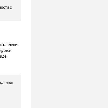
ости с
оставления
дуется
иде.
тавляет