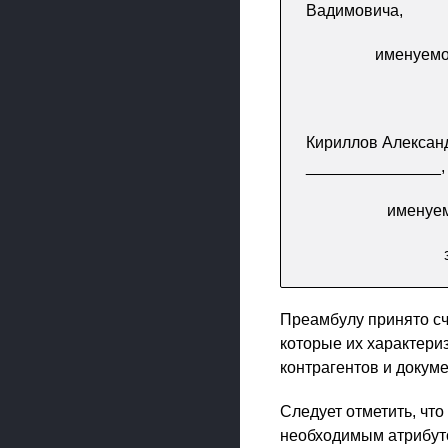
Вадимовича,
именуемо
Кириллов Алексан
_______________,
именуем
Преамбулу принято сч
которые их характери
контрагентов и докум
Следует отметить, чт
необходимым атрибут