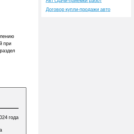
Акт сдачи-приёмки работ
Договор купли-продажи авто
влению
й при
раздел
024 года
а