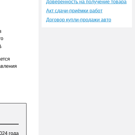
Доверенность на получение товара
Акт сдачи-приёмки работ
Договор купли-продажи авто
в
то
.
ается
авления
2024 года