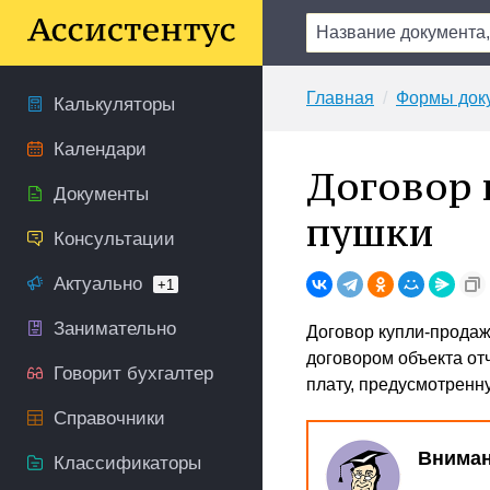
Главная
Формы док
Калькуляторы
Календари
Договор 
Документы
пушки
Консультации
Актуально
+1
Занимательно
Договор купли-продаж
договором объекта от
Говорит бухгалтер
плату, предусмотренн
Справочники
Вниман
Классификаторы