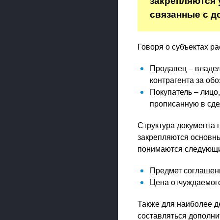
закрепляются 
связанные с д
Говоря о субъектах р
Продавец – владел
контрагента за об
Покупатель – лицо
прописанную в сде
Структура документа 
закрепляются основны
понимаются следующи
Предмет соглашен
Цена отчуждаемого
Также для наиболее д
составляться дополнит