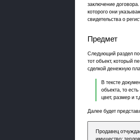
заключение договора.
которого они указыва
свидетельства о регис
Предмет
Следующий раздел пос
тот объект, который 
сделкой денежную пла
В тексте докуме
объекта, то ест
цвет, размер и т.
Далее будет представ
Продавец отчуждае
имущество: тепло