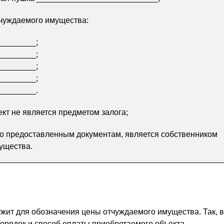
тчуждаемого имущества:
________;
________;
________;
________;
________.
т не является предметом залога;
но предоставленным документам, является собственником
ущества.
жит для обозначения цены отчуждаемого имущества. Так, 
порядок и способ оплаты приобретаемого объекта.