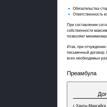
Обязательства стор
Ответственность к
При составлении согл
собственности максим
позволяет минимизиро
Итак, при отчуждении
письменный договор. 
всех необходимых раз
Преамбула
Дог
г. Ханты-Мансийск