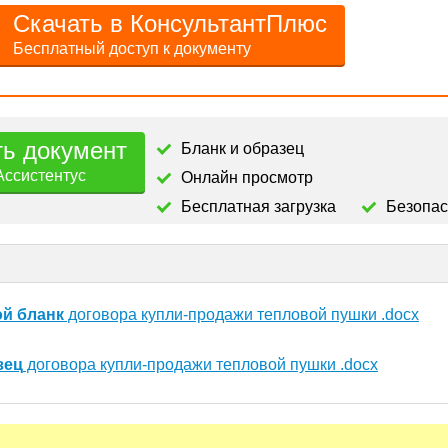
Скачать в КонсультантПлюс
Бесплатный доступ к документу
ть документ
Бланк и образец
Ассистентус
Онлайн просмотр
Бесплатная загрузка
Безопа
ой бланк
договора купли-продажи тепловой пушки .docx
зец
договора купли-продажи тепловой пушки .docx