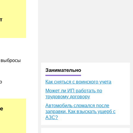
т
т выбросы
Занимательно
о
Как сняться с воинского учета
Может ли ИП работать по
трудовому договору
Автомобиль сломался после
ие
заправки. Как взыскать ущерб с
АЗС?