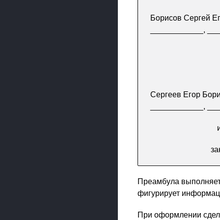
Борисов Сергей Ег
____________, __
Сергеев Егор Бори
____________, __
за
Преамбула выполняет 
фигурирует информац
При оформлении сделк