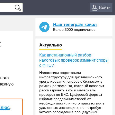
Войти
Наш телеграм-канал
Более 3000 подписчиков
й
Актуально
Как дистанционный разбор
налоговых проверок изменит споры
с ФНС?
Налоговики подготовили
инфраструктуру для дистанционного
нного
урегулирования споров с бизнесом в
енежную
рамках регламента, который позволит
рассматривать акты и материалы
проверок по ВКС. Цифровой формат
избавит предпринимателей от
необходимости личного присутствия в
Плюс
.
удаленных инспекциях, но потребует
четкого соблюдения процедурных