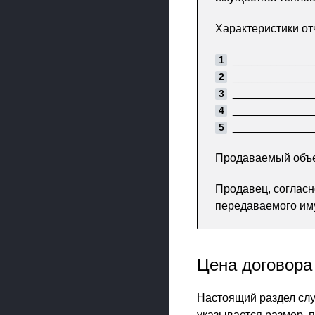
Характеристики о
_____________
_____________
_____________
_____________
_____________
Продаваемый объек
Продавец, соглас
передаваемого им
Цена договора
Настоящий раздел слу
указывается размер, 