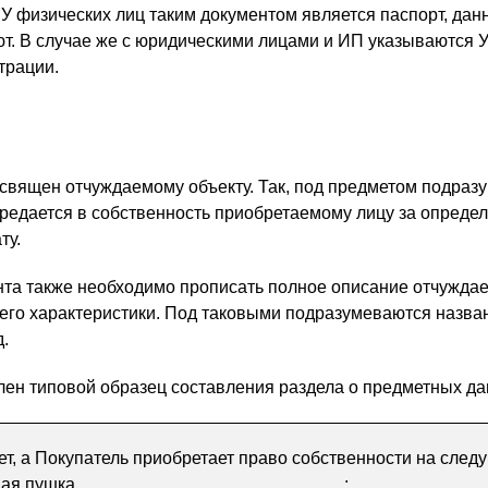
 У физических лиц таким документом является паспорт, дан
ют. В случае же с юридическими лицами и ИП указываются 
трации.
вящен отчуждаемому объекту. Так, под предметом подраз
передается в собственность приобретаемому лицу за опреде
ту.
нта также необходимо прописать полное описание отчужда
ь его характеристики. Под таковыми подразумеваются назва
д.
лен типовой образец составления раздела о предметных да
т, а Покупатель приобретает право собственности на сле
вая пушка ___________________________;