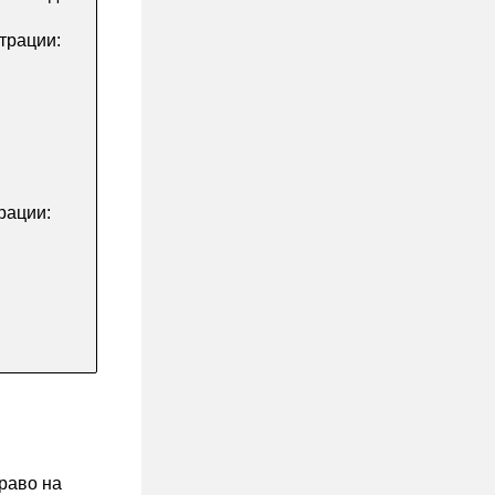
трации:
рации:
и
раво на