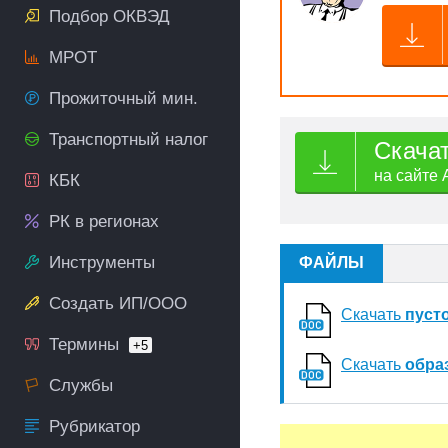
Подбор ОКВЭД
МРОТ
Прожиточный мин.
Транспортный налог
Скача
на сайте 
КБК
РК в регионах
Инструменты
ФАЙЛЫ
Создать ИП/ООО
Скачать
пуст
Термины
+5
Скачать
обра
Службы
Рубрикатор