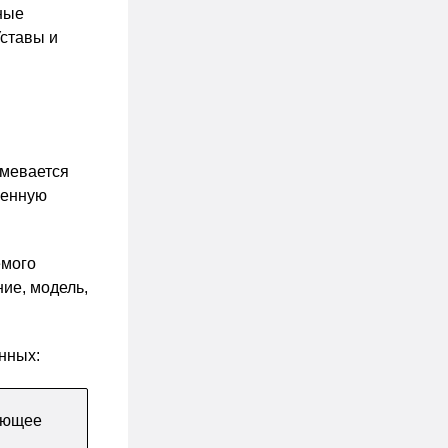
ные
Уставы и
умевается
ленную
емого
ние, модель,
нных:
дующее