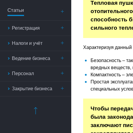
Тепловая пушк
Статьи
отопительного
способность б
сильного тепл
Регистрация
Налоги и учёт
Характеризуя данный 
Ведение бизнеса
Безопасность – так
вредных веществ, 
Персонал
Компактность – эл
Простая эксплуата
Закрытие бизнеса
специальных услов
Чтобы передач
была законода
заключают пис