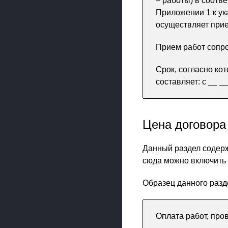
– работы) в соотв
Приложении 1 к ук
осуществляет прием
Прием работ сопро
Срок, согласно ко
составляет: с __ __
Цена договора
Данный раздел содер
сюда можно включить 
Образец данного разд
Оплата работ, про