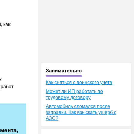
 как:
Занимательно
х
Как сняться с воинского учета
 работ
Может ли ИП работать по
трудовому договору
Автомобиль сломался после
заправки. Как взыскать ущерб с
АЗС?
мента,