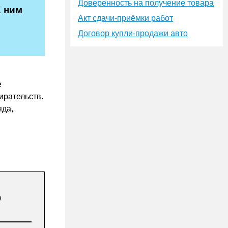
Доверенность на получение товара
К ним
Акт сдачи-приёмки работ
Договор купли-продажи авто
е
ирательств.
яда,
о