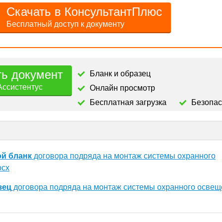
Скачать в КонсультантПлюс
Бесплатный доступ к документу
ть документ
Бланк и образец
Ассистентус
Онлайн просмотр
Бесплатная загрузка
Безопа
ой бланк
договора подряда на монтаж системы охранного
ocx
зец
договора подряда на монтаж системы охранного освещ