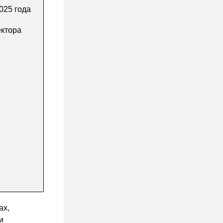
025 года
ектора
ах,
и