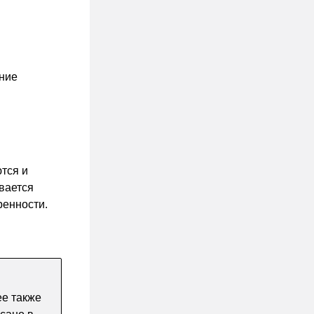
ение
тся и
вается
ренности.
ее также