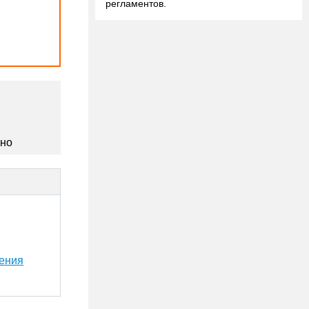
регламентов.
сно
ения