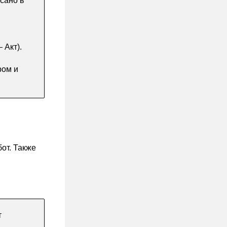
исано в
 Акт).
ром и
от. Также
т