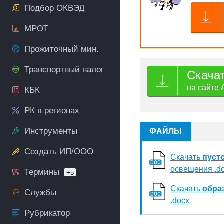
Подбор ОКВЭД
МРОТ
Прожиточный мин.
Транспортный налог
Скача
на сайте 
КБК
РК в регионах
Инструменты
ФАЙЛЫ
Создать ИП/ООО
Скачать
пуст
освещения .d
Термины
+5
Скачать
обра
Службы
.docx
Рубрикатор