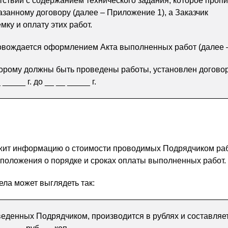
етствии с содержанием технического задания, которое проп
азанному договору (далее – Приложение 1), а Заказчик
ку и оплату этих работ.
вождается оформлением Акта выполненных работ (далее –
торому должны быть проведены работы, установлен догово
 _____ г. до __ __ _____ г.
жит информацию о стоимости проводимых Подрядчиком раб
положения о порядке и сроках оплаты выполненных работ.
ела может выглядеть так:
веденных Подрядчиком, производится в рублях и составляе