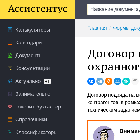
Главная
Формы док
Калькуляторы
Календари
Договор 
Документы
охранног
Консультации
Актуально
+1
Занимательно
Договор подряда на 
контрагентов, в рамка
Говорит бухгалтер
техническим заданием,
Справочники
Вниман
Классификаторы