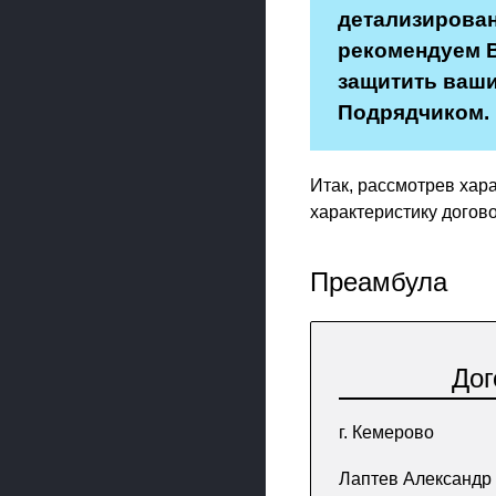
детализирован
рекомендуем В
защитить ваши
Подрядчиком.
Итак, рассмотрев хар
характеристику догов
Преамбула
Дог
г. Кемерово
Лаптев Александр 