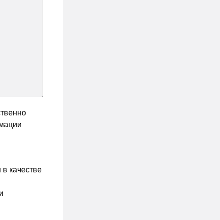
ственно
рмации
 в качестве
и