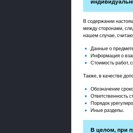
индивидуальны
В содержании настоящ
между сторонами, сле
нашем случае, считаю
Данные о предмете
Информация о вза
Стоимость работ, 
Также, в качестве до
Обозначение сроко
Ответственность с
Порядок урегулиро
Иные разделы.
В целом, при 