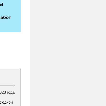
мы
работ
023 года
с одной