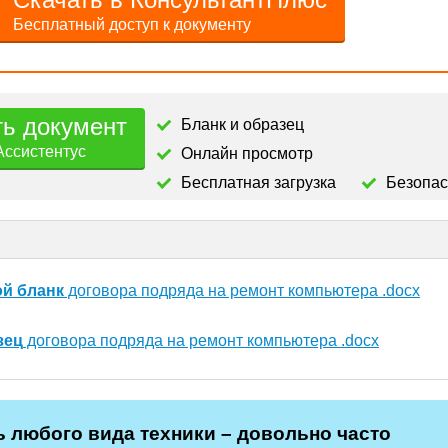
Бесплатный доступ к документу
ть документ
Бланк и образец
Ассистентус
Онлайн просмотр
Бесплатная загрузка
Безопа
ой бланк
договора подряда на ремонт компьютера .docx
зец
договора подряда на ремонт компьютера .docx
 любого вида техники – довольно часто