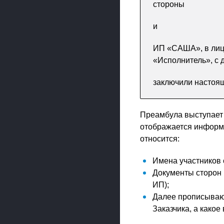
стороны
и
ИП «САША», в лиц
«Исполнитель», с 
заключили настоя
Преамбула выступает 
отображается информа
относится:
Имена участников 
Документы сторон 
ИП);
Далее прописывают
Заказчика, а какое