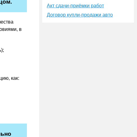
цом.
Акт сдачи-приёмки работ
Договор купли-продажи авто
чества
овиями, в
);
ию, как:
льно