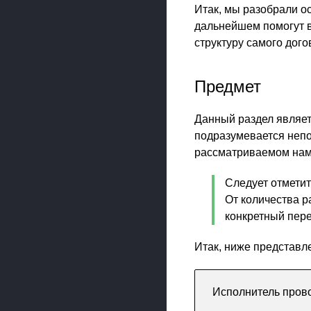
Итак, мы разобрали о
дальнейшем помогут 
структуру самого дог
Предмет
Данный раздел являе
подразумевается непо
рассматриваемом нами
Следует отметит
От количества р
конкретный пер
Итак, ниже представле
Исполнитель прово