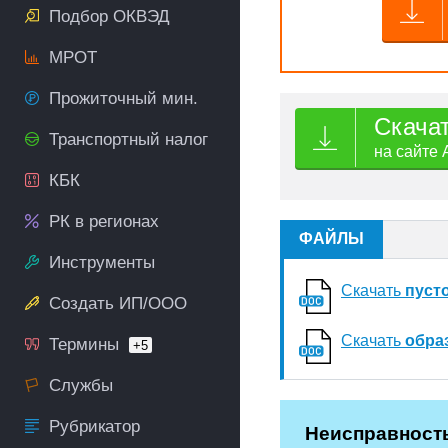
Подбор ОКВЭД
МРОТ
Прожиточный мин.
Скача
Транспортный налог
на сайте 
КБК
РК в регионах
ФАЙЛЫ
Инструменты
Скачать
пуст
Создать ИП/ООО
Скачать
обра
Термины
+5
Службы
Рубрикатор
Неисправность