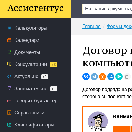
Главная
Формы док
Калькуляторы
Календари
Договор 
Документы
компьют
Консультации
+3
Актуально
+1
Занимательно
+1
Договор подряда на р
сторона выполняет по
Говорит бухгалтер
Справочники
Вниман
Классификаторы