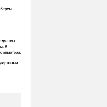
зберем
редметом
ы. В
компьютера.
ндартными.
ть