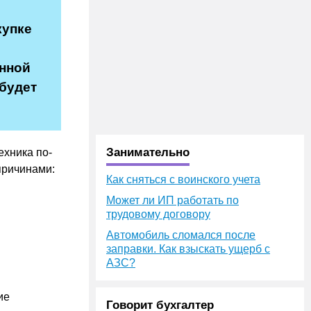
купке
анной
 будет
Занимательно
ехника по-
причинами:
Как сняться с воинского учета
Может ли ИП работать по
трудовому договору
Автомобиль сломался после
заправки. Как взыскать ущерб с
АЗС?
ие
Говорит бухгалтер