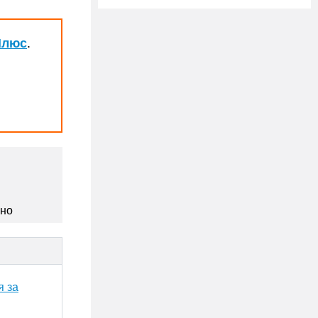
Плюс
.
сно
я за