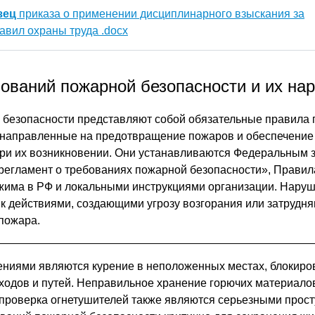
зец
приказа о применении дисциплинарного взыскания за
авил охраны труда .docx
ований пожарной безопасности и их на
 безопасности представляют собой обязательные правила
, направленные на предотвращение пожаров и обеспечение
при их возникновении. Они устанавливаются Федеральным
регламент о требованиях пожарной безопасности», Прави
жима в РФ и локальными инструкциями организации. Нару
к действиями, создающими угрозу возгорания или затруд
пожара.
ниями являются курение в неположенных местах, блокиро
одов и путей. Неправильное хранение горючих материало
проверка огнетушителей также являются серьезными прост