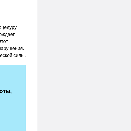
оцедуру
ерждает
Этот
нарушения.
еской силы.
оты,