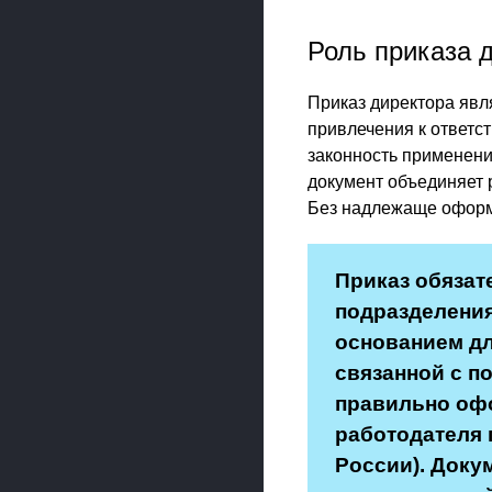
Роль приказа 
Приказ директора яв
привлечения к ответс
законность применени
документ объединяет 
Без надлежаще оформ
Приказ обязат
подразделения
основанием дл
связанной с п
правильно оф
работодателя 
России). Доку