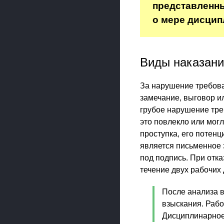
представленны
о мере дисцип
Виды наказани
За нарушение требов
замечание, выговор ил
грубое нарушение тре
это повлекло или мог
проступка, его потен
является письменное 
под подпись. При отк
течение двух рабочих 
После анализа в
взыскания. Рабо
Дисциплинарное 