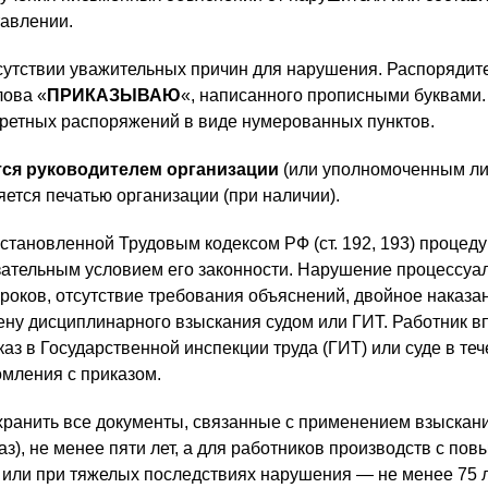
тавлении.
сутствии уважительных причин для нарушения. Распорядит
лова «
ПРИКАЗЫВАЮ
«, написанного прописными буквами.
кретных распоряжений в виде нумерованных пунктов.
ся руководителем организации
(или уполномоченным ли
ется печатью организации (при наличии).
становленной Трудовым кодексом РФ (ст. 192, 193) процед
зательным условием его законности. Нарушение процессуа
сроков, отсутствие требования объяснений, двойное наказа
мену дисциплинарного взыскания судом или ГИТ. Работник в
аз в Государственной инспекции труда (ГИТ) или суде в теч
омления с приказом.
хранить все документы, связанные с применением взыскани
з), не менее пяти лет, а для работников производств с по
или при тяжелых последствиях нарушения — не менее 75 л