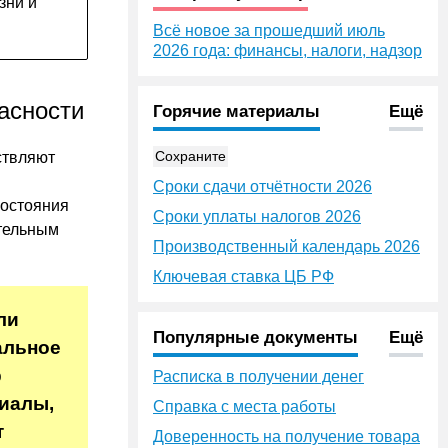
зни и
Всё новое за прошедший июль
2026 года: финансы, налоги, надзор
асности
Горячие материалы
Ещё
Сохраните
ствляют
Сроки сдачи отчётности 2026
состояния
Сроки уплаты налогов 2026
тельным
Производственный календарь 2026
Ключевая ставка ЦБ РФ
ли
Популярные документы
Ещё
альное
р
Расписка в получении денег
риалы,
Справка с места работы
т
Доверенность на получение товара