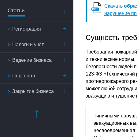
Скачать
обра
Статьи
нарушение пр
Регистрация
Сущность треб
Налоги и учёт
Требования пожарной
и технические нормы
Ведение бизнеса
безопасности людей 
123-ФЗ «Технический 
Персонал
противопожарного ре
может любой сотрудни
Закрытие бизнеса
эвакуацию и тушение 
Типичными наруше
эвакуационных вых
несвоевременная 