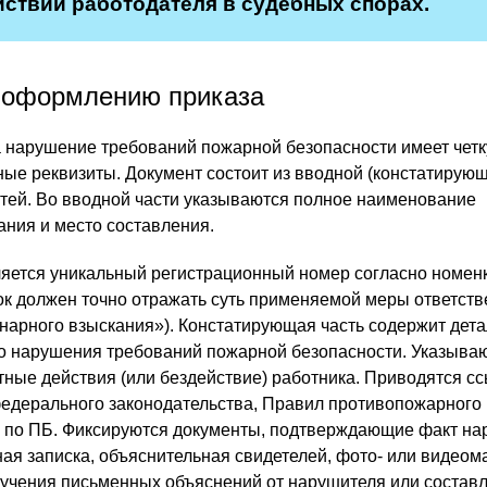
йствий работодателя в судебных спорах.
 оформлению приказа
а нарушение требований пожарной безопасности имеет чет
ные реквизиты. Документ состоит из вводной (констатирующ
тей. Во вводной части указываются полное наименование
ания и место составления.
яется уникальный регистрационный номер согласно номен
ок должен точно отражать суть применяемой меры ответств
арного взыскания»). Констатирующая часть содержит дет
 нарушения требований пожарной безопасности. Указываю
тные действия (или бездействие) работника. Приводятся сс
едерального законодательства, Правил противопожарного
й по ПБ. Фиксируются документы, подтверждающие факт н
ная записка, объяснительная свидетелей, фото- или видеом
учения письменных объяснений от нарушителя или составл