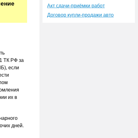
шение
Акт сдачи-приёмки работ
Договор купли-продажи авто
ть
1 ТК РФ за
Б), если
ести
апом
домления
ии их в
нарного
очих дней.