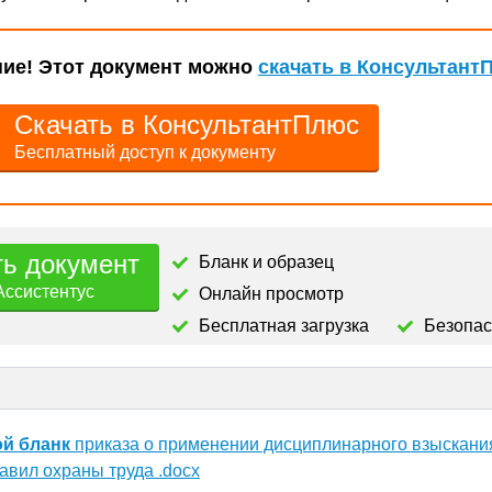
ие! Этот документ можно
скачать в Консультант
Скачать в КонсультантПлюс
Бесплатный доступ к документу
ть документ
Бланк и образец
Ассистентус
Онлайн просмотр
Бесплатная загрузка
Безопа
ой бланк
приказа о применении дисциплинарного взыскани
авил охраны труда .docx