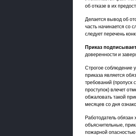
об отказе в их предос
Делается вывод об от
часть начинается со с
следует перечень кон
Приказ подписывает
доверенности и заверя
Строгое соблюдение у
приказа является обя
требований (пропуск 
проступок) влечет от
обжаловать такой прик
месяцев со дня ознак
Работодатель обязан 
объяснительные, прика
пожарной опасностью 