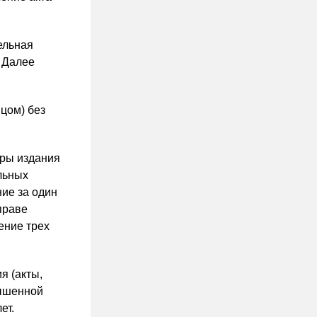
ельная
 Далее
цом) без
уры издания
льных
ние за один
праве
ение трех
я (акты,
вышенной
ет.