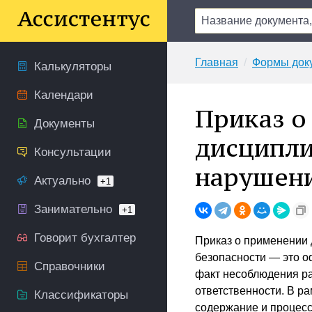
Главная
Формы док
Калькуляторы
Календари
Приказ о
Документы
дисципли
Консультации
нарушени
Актуально
+1
Занимательно
+1
Говорит бухгалтер
Приказ о применении
безопасности — это 
Справочники
факт несоблюдения р
ответственности. В р
Классификаторы
содержание и процесс