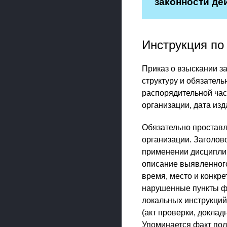
законности де
Инструкция по
Приказ о взыскании з
структуру и обязатель
распорядительной час
организации, дата изд
Обязательно проставл
организации. Заголов
применении дисциплин
описание выявленного
время, место и конкре
нарушенные пункты ф
локальных инструкци
(акт проверки, доклад
Упоминается факт пол