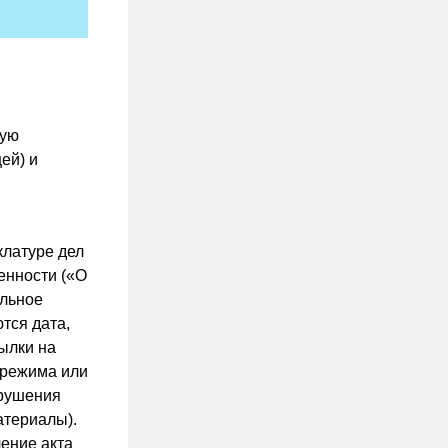
кую
ей) и
клатуре дел
енности («О
альное
тся дата,
ылки на
 режима или
арушения
атериалы).
ение акта