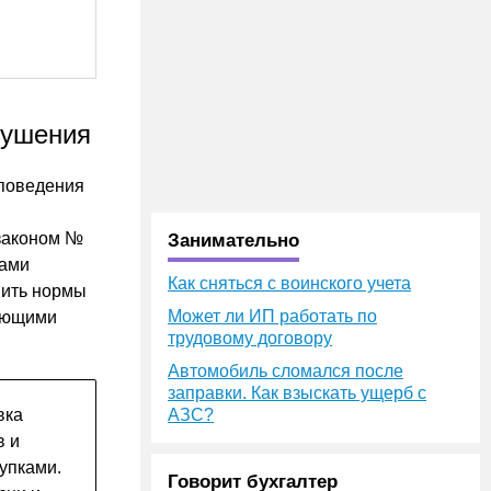
рушения
 поведения
 законом №
Занимательно
лами
Как сняться с воинского учета
шить нормы
Может ли ИП работать по
няющими
трудовому договору
Автомобиль сломался после
заправки. Как взыскать ущерб с
вка
АЗС?
в и
упками.
Говорит бухгалтер