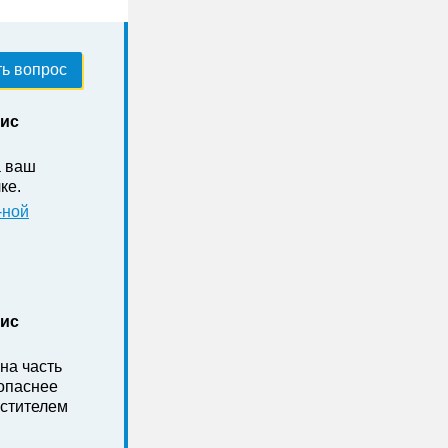
ь вопрос
нис
а ваш
ке .
-ной
нис
на часть
зопаснее
стителем