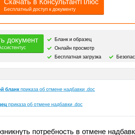
Скачать в КонсультантПлюс
Бесплатный доступ к документу
ть документ
Бланк и образец
Ассистентус
Онлайн просмотр
Бесплатная загрузка
Безопа
ой бланк
приказа об отмене надбавки .doc
зец
приказа об отмене надбавки .doc
озникнуть потребность в отмене надбав