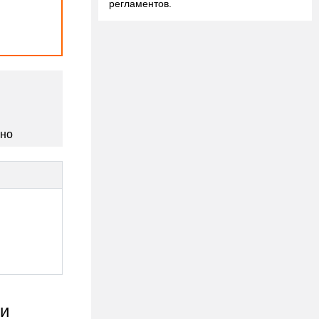
регламентов.
сно
ки