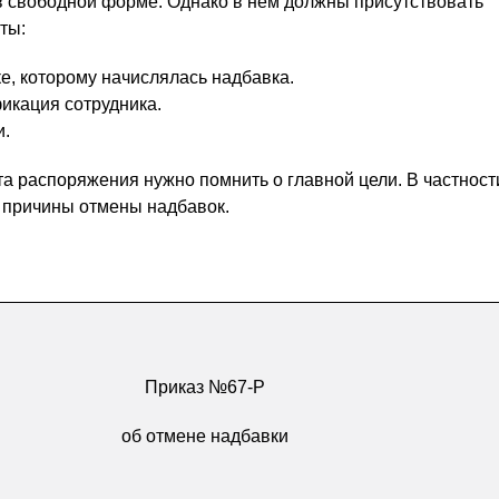
 свободной форме. Однако в нем должны присутствовать
ты:
е, которому начислялась надбавка.
икация сотрудника.
и.
а распоряжения нужно помнить о главной цели. В частности
 причины отмены надбавок.
Приказ №67-Р
об отмене надбавки