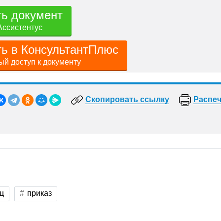
ть документ
Ассистентус
ть в КонсультантПлюс
й доступ к документу
Скопировать ссылку
Распеч
ц
приказ