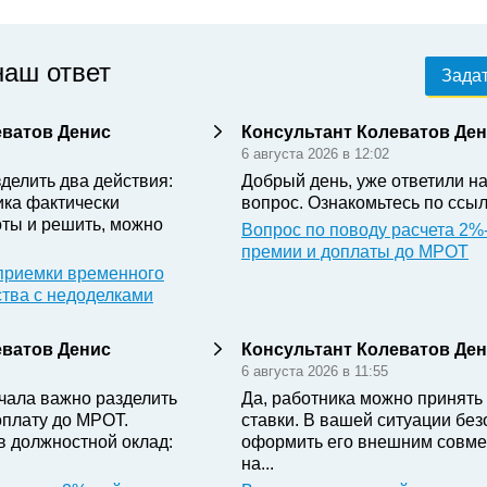
наш ответ
Задат
еватов Денис
Консультант Колеватов Де
6 августа 2026 в 12:02
делить два действия:
Добрый день, уже ответили н
ика фактически
вопрос. Ознакомьтесь по ссыл
ты и решить, можно
Вопрос по поводу расчета 2%
премии и доплаты до МРОТ
приемки временного
ства с недоделками
еватов Денис
Консультант Колеватов Де
6 августа 2026 в 11:55
чала важно разделить
Да, работника можно принять 
оплату до МРОТ.
ставки. В вашей ситуации бе
в должностной оклад:
оформить его внешним совме
на...