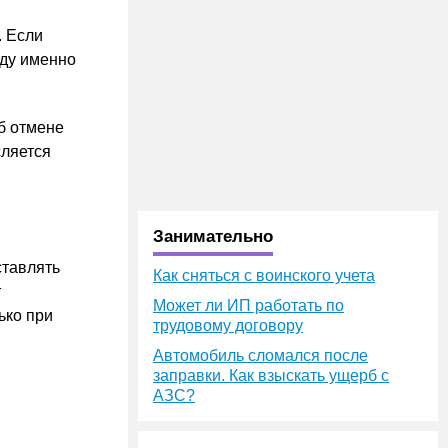
. Если
иду именно
об отмене
сляется
Занимательно
ставлять
Как сняться с воинского учета
т
Может ли ИП работать по
ько при
трудовому договору
Автомобиль сломался после
заправки. Как взыскать ущерб с
АЗС?