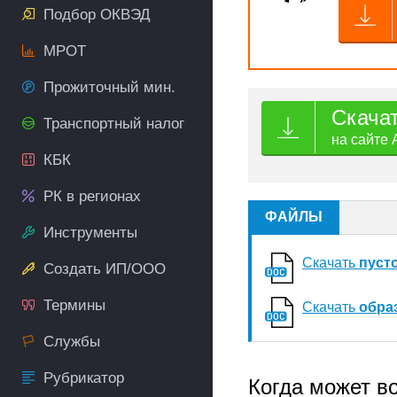
Подбор ОКВЭД
МРОТ
Прожиточный мин.
Скача
Транспортный налог
на сайте 
КБК
РК в регионах
ФАЙЛЫ
Инструменты
Скачать
пуст
Создать ИП/ООО
Термины
Скачать
обра
Службы
Рубрикатор
Когда может в