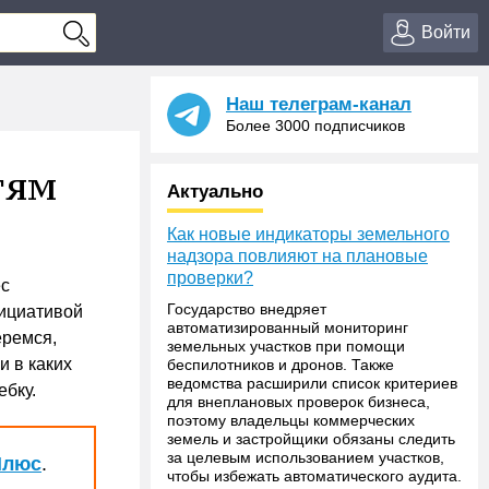
Войти
Наш телеграм-канал
Более 3000 подписчиков
тям
Актуально
Как новые индикаторы земельного
надзора повлияют на плановые
проверки?
ес
Государство внедряет
нициативой
автоматизированный мониторинг
еремся,
земельных участков при помощи
и в каких
беспилотников и дронов. Также
ведомства расширили список критериев
ебку.
для внеплановых проверок бизнеса,
поэтому владельцы коммерческих
земель и застройщики обязаны следить
за целевым использованием участков,
Плюс
.
чтобы избежать автоматического аудита.