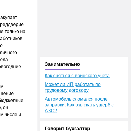
закупает
 преддверие
е только на
работников
то
зличного
Сюда
Занимательно
овогодние
Как сняться с воинского учета
Может ли ИП работать по
ем
трудовому договору
ешение
Автомобиль сломался после
 бюджетные
заправки. Как взыскать ущерб с
, он
АЗС?
м числе и
Говорит бухгалтер