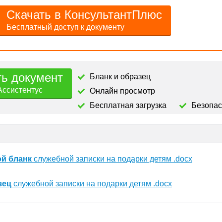
Скачать в КонсультантПлюс
Бесплатный доступ к документу
ть документ
Бланк и образец
Ассистентус
Онлайн просмотр
Бесплатная загрузка
Безопа
ой бланк
служебной записки на подарки детям .docx
зец
служебной записки на подарки детям .docx