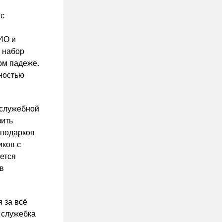
 с
ИО и
т набор
ом падеже.
лностью
 служебной
зить
 подарков
иков с
ется
в
 за всё
 служебка