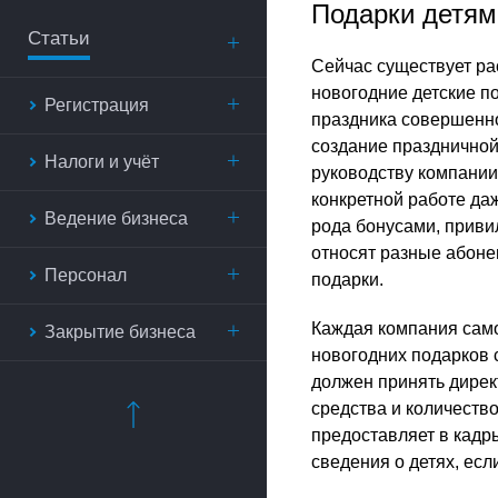
Подарки детям
Статьи
Сейчас существует рас
новогодние детские п
Регистрация
праздника совершенно 
создание праздничной
Налоги и учёт
руководству компании.
конкретной работе даж
Ведение бизнеса
рода бонусами, приви
относят разные абонем
Персонал
подарки.
Каждая компания само
Закрытие бизнеса
новогодних подарков с
должен принять дирек
средства и количество
предоставляет в кадр
сведения о детях, есл