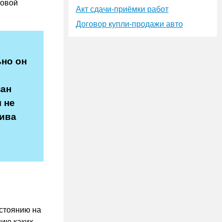
ровой
Акт сдачи-приёмки работ
Договор купли-продажи авто
ьно он
зан
 не
тива
остоянию на
ию каких-