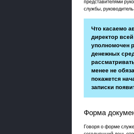
представителями руко
службы, руководитель 
Что касаемо а
директор всей
уполномочен 
денежных сред
рассматривать
менее не обяз
покажется нач
записки появи
Форма докуме
Говоря о форме служеб
сегодняшний день оте