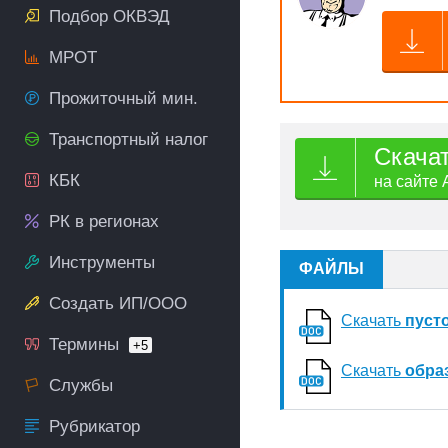
Подбор ОКВЭД
МРОТ
Прожиточный мин.
Транспортный налог
Скача
КБК
на сайте 
РК в регионах
Инструменты
ФАЙЛЫ
Создать ИП/ООО
Скачать
пуст
Термины
+5
Скачать
обра
Службы
Рубрикатор