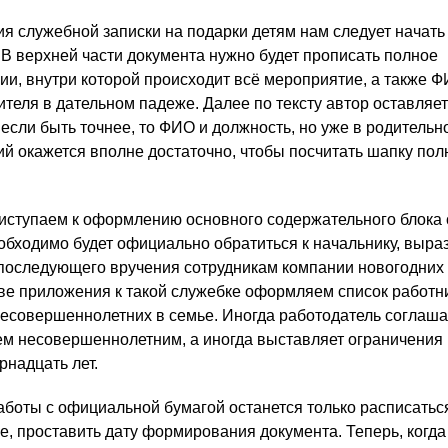
 служебной записки на подарки детям нам следует начать
 В верхней части документа нужно будет прописать полное
и, внутри которой происходит всё мероприятие, а также Ф
ителя в дательном падеже. Далее по тексту автор оставляе
если быть точнее, то ФИО и должность, но уже в родительн
ий окажется вполне достаточно, чтобы посчитать шапку по
иступаем к оформлению основного содержательного блока
еобходимо будет официально обратиться к начальнику, выра
 последующего вручения сотрудникам компании новогодних
стве приложения к такой служебке оформляем список работн
несовершеннолетних в семье. Иногда работодатель соглаша
м несовершеннолетним, а иногда выставляет ограничения 
рнадцать лет.
боты с официальной бумагой останется только расписаться
 проставить дату формирования документа. Теперь, когда