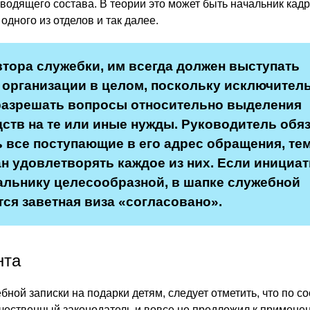
водящего состава. В теории это может быть начальник кад
одного из отделов и так далее.
втора служебки, им всегда должен выступать
 организации в целом, поскольку исключител
разрешать вопросы относительно выделения
ств на те или иные нужды. Руководитель обя
 все поступающие в его адрес обращения, тем
ан удовлетворять каждое из них. Если инициа
альнику целесообразной, в шапке служебной
тся заветная виза «согласовано».
нта
ной записки на подарки детям, следует отметить, что по с
чественный законодатель и вовсе не предложил к применен