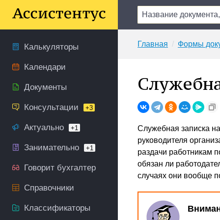
Главная
Формы док
Калькуляторы
Календари
Служебна
Документы
Консультации
+3
Актуально
+1
Служебная записка на
руководителя организ
Занимательно
+1
раздачи работникам по
обязан ли работодате
Говорит бухгалтер
случаях они вообще п
Справочники
Классификаторы
Вниман