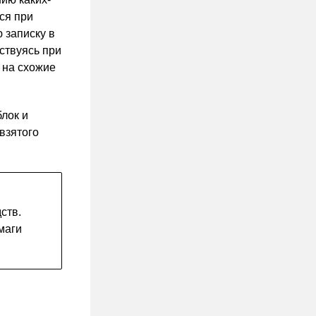
ся при
 записку в
ствуясь при
 на схожие
лок и
взятого
ств.
маги