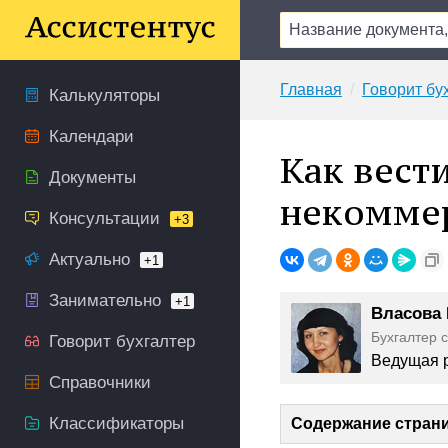
Главная
Говорит бу
Калькуляторы
Календари
Как вест
Документы
некоммер
Консультации
+3
Актуально
+1
Занимательно
+1
Власова
Бухгалтер 
Говорит бухгалтер
Ведущая р
Справочники
Классификаторы
Содержание стран