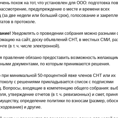
ень похож на тот, что установлен для ООО: подготовка пов
рассмотрение, предупреждение о месте и времени всех
 (за две недели или больший срок), голосование и закрепл
татов в протоколе.
ание!
Уведомлять о проведении собрания можно разными 
мацию на сайт, доску объявлений СНТ, в местных СМИ, ра
те (в т. ч. числе электронной).
ия правление обязано предоставить возможность желающи
чными документами, по которым принимаются решения.
 при минимальной 50-процентной явке членов СНТ или их
отоколу с решениями прикладывается список с подписями
. Вопросы, входящие в компетенцию общего собрания: вы
ля, утверждение отчетов (в т. ч. ревизионных) и смет, прин
уществу, определение политики по взносам (размер, обос
ходование) и другие.