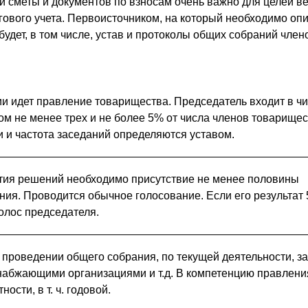
 сметы и документов по взносам очень важно для целей в
гового учета. Первоисточником, на который необходимо опи
удет, в том числе, устав и протоколы общих собраний член
 идет правление товарищества. Председатель входит в чи
ом не менее трех и не более 5% от числа членов товарищес
и и частота заседаний определяются уставом.
тия решений необходимо присутствие не менее половины
ния. Проводится обычное голосование. Если его результат 5
олос председателя.
проведении общего собрания, по текущей деятельности, з
набжающими организациями и т.д. В компетенцию правлени
ности, в т. ч. годовой.