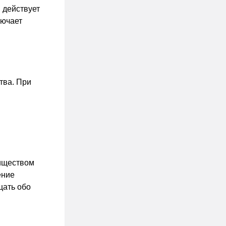
 действует
лючает
тва. При
риществом
ение
щать обо