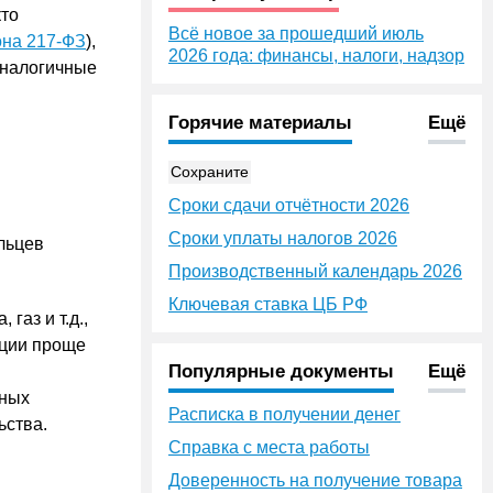
кто
Всё новое за прошедший июль
кона 217-ФЗ
),
2026 года: финансы, налоги, надзор
аналогичные
Горячие материалы
Ещё
Сохраните
Сроки сдачи отчётности 2026
Сроки уплаты налогов 2026
льцев
Производственный календарь 2026
Ключевая ставка ЦБ РФ
газ и т.д.,
ации проще
Популярные документы
Ещё
тных
Расписка в получении денег
ьства.
Справка с места работы
Доверенность на получение товара