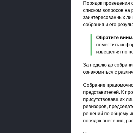
Порядок проведения оч
списком вопросов на 
заинтересованных лиц
собрания и его резуль
Обратите вним
поместить инфор
извещения по поч
За неделю до собран
ознакомиться с разли
Собрание правомочно
представителей. К пр
присутствовавших лиц
ревизоров, председате
решений по общему им
порядок внесения, рас