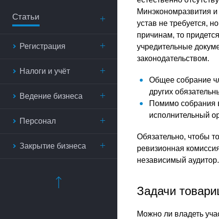
Минэкономразвития 
Статьи
устав не требуется, н
причинам, то придетс
Регистрация
учредительные докуме
законодательством.
Налоги и учёт
Общее собрание чл
других обязательн
Ведение бизнеса
Помимо собрания в
исполнительный ор
Персонал
Обязательно, чтобы т
Закрытие бизнеса
ревизионная комиссия
независимый аудитор.
Задачи товари
Можно ли владеть учас