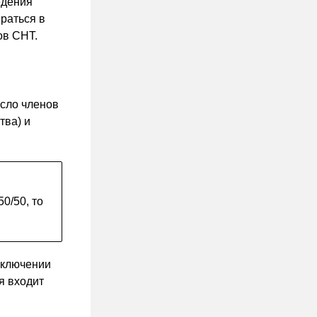
едения
раться в
ов СНТ.
сло членов
тва) и
0/50, то
аключении
я входит