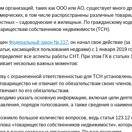
 организаций, таких как ООО или АО, существует много др
мерческих, в том числе распространены различные товари
естных – садоводческие и жилищные. По гражданскому коде
овариществам собственников недвижимости (ТСН).
ущен
Федеральный закон № 217
, он начал свое действие (за
атьи, касающейся пользования недрами) с 1 января 2019 го
пределяет все аспекты работы СНТ. При этом ГК в статьях 
ливает несколько важных моментов:
ву с ограниченной ответственностью для ТСН установлен
товарищество не отвечает по обязательствам своих членов, 
твечают по его обязательствам.
ходимо указать основную информацию, включая цели деяте
равления, порядок голосования, а также сведения о наимен
озникло большое количество вопросов, ведь статья 123.12
слова «товарищество собственников недвижимости», котор
уют в ранее созданных организациях. По разъяснениям