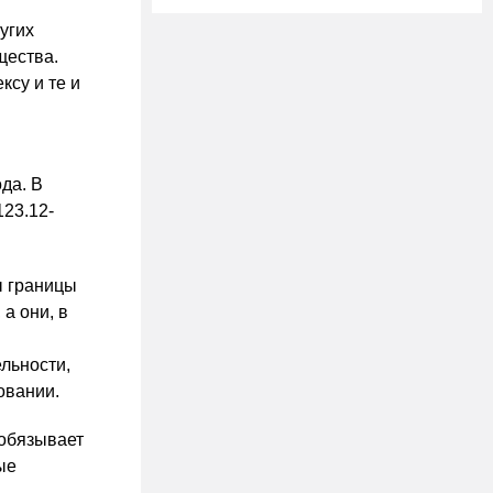
угих
щества.
ксу и те и
да. В
123.12-
ы границы
а они, в
льности,
овании.
 обязывает
ые