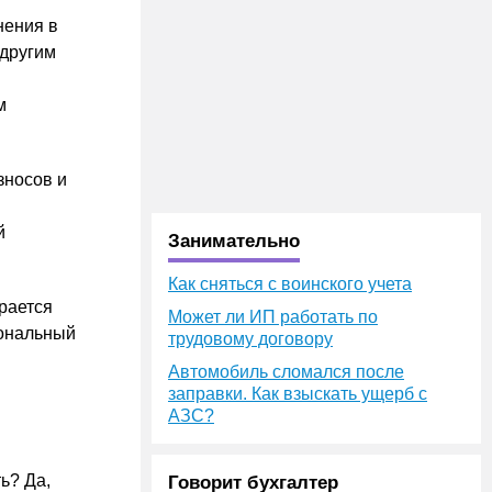
нения в
 другим
м
зносов и
й
Занимательно
Как сняться с воинского учета
рается
Может ли ИП работать по
иональный
трудовому договору
Автомобиль сломался после
заправки. Как взыскать ущерб с
АЗС?
ь? Да,
Говорит бухгалтер