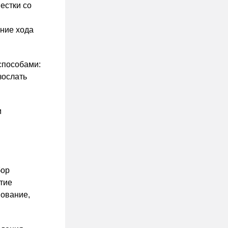
естки со
ение хода
способами:
зослать
м
бор
ятие
нование,