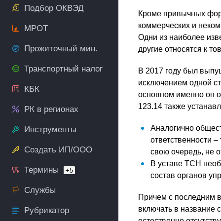
Подбор ОКВЭД
Кроме привычных форм
коммерческих и неком
МРОТ
Одни из наиболее изв
Прожиточный мин.
другие относятся к т
Транспортный налог
В 2017 году был вып
исключением одной ст
КБК
основном именно он о
123.14 также устанав
РК в регионах
Аналогично общест
Инструменты
ответственности – 
Создать ИП/ООО
свою очередь, не о
В уставе ТСН необ
Термины
+5
состав органов уп
Службы
Причем с последним в
включать в название 
Рубрикатор
естественно отсутств