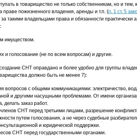
тупать в товарищество не только собственникам, но и тем, 
а праве пожизненного владения, аренды и т.п. (
п. 1 ст. 5 за
т за такими владельцами права и обязанности практически 
:
м имуществом.
х и голосование (не по всем вопросам) и другие.
создание СНТ оправдано и более удобно для группы владе
оварищества должно быть не менее 7):
 вопросов с общими коммуникациями: электричество, вода, 
аной и другими насущными проблемами. От имени организ
, делать заказ работ.
 членов СНТ перед третьими лицами, разрешение конфлик
жности путем голосования, а не через судебные разбирател
нсультационной и юридической поддержки.
ресов СНТ перед государственными органами.