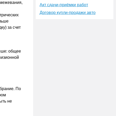
 межевания,
Акт сдачи-приёмки работ
Договор купли-продажи авто
трических
ольше
у) за счет
ыше: общее
визионной
брание. По
ром
ыть не