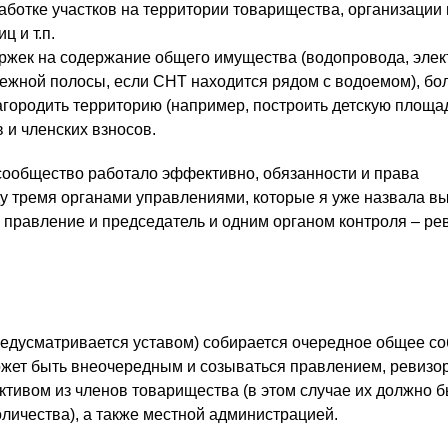
аботке участков на территории товарищества, организации
ц и т.п.
жек на содержание общего имущества (водопровода, элек
брежной полосы, если СНТ находится рядом с водоемом), б
городить территорию (например, построить детскую площадк
 и членских взносов.
 сообщество работало эффективно, обязанности и права
 тремя органами управлениями, которые я уже назвала в
 правление и председатель и одним органом контроля – ре
предусматривается уставом) собирается очередное общее со
ожет быть внеочередным и созываться правлением, ревизо
ктивом из членов товарищества (в этом случае их должно б
оличества), а также местной администрацией.