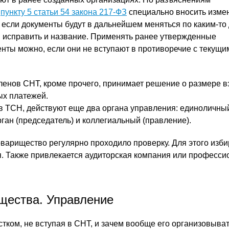
и
пункту 5 статьи 54 закона 217-ФЗ
специально вносить изме
о если документы будут в дальнейшем меняться по каким-то
я исправить и название. Применять ранее утвержденные
нты можно, если они не вступают в противоречие с текущи
енов СНТ, кроме прочего, принимает решение о размере в
ых платежей.
 ТСН, действуют еще два органа управления: единоличны
ган (председатель) и коллегиальный (правление).
оварищество регулярно проходило проверку. Для этого изби
. Также привлекается аудиторская компания или професс
щества. Управление
тком, не вступая в СНТ, и зачем вообще его организовыват