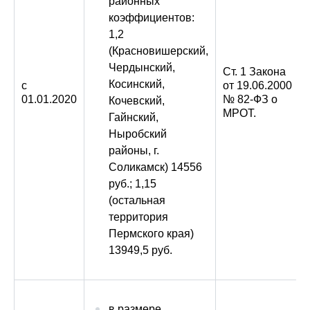
районных
коэффициентов:
1,2
(Красновишерский,
Чердынский,
Ст. 1 Закона
Косинский,
с
от 19.06.2000
01.01.2020
№ 82-ФЗ о
Кочевский,
МРОТ.
Гайнский,
Ныробский
районы, г.
Соликамск) 14556
руб.; 1,15
(остальная
территория
Пермского края)
13949,5 руб.
в размере