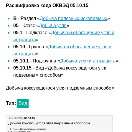
Расшифровка кода ОКВЭД 05.10.15
:
B
- Раздел «
Добыча полезных ископаемых
»
05
- Класс «
Добыча угля
»
05.1
- Подкласс «
Добыча и обогащение угля и
антрацита
»
05.10
- Группа «
Добыча и обогащение угля и
антрацита
»
05.10.1
- Подгруппа «
Добыча угля и антрацита
»
05.10.15
- Вид «Добыча коксующегося угля
подземным способом»
Добыча коксующегося угля подземным способом
Тип:
Вид